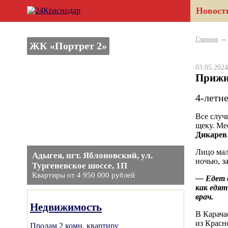
Новост
Главная
ЖК «Портрет 2»
03.05.20
Прижи
4-летн
Все случ
щеку. Ме
Дикарев
Лицо мал
Адыгея, пгт. Яблоновский, ул.
ночью, з
Тургеневское шоссе, 1П
Квартиры от 4 950 000 рублей
— Едет 
как едят
врач.
Недвижимость
В Карача
из Красн
Продам 2 комн. квартиру