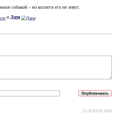
анное собакой – но коллеги его не зовут.
и
Дзен
.
15:32 03.05.2024