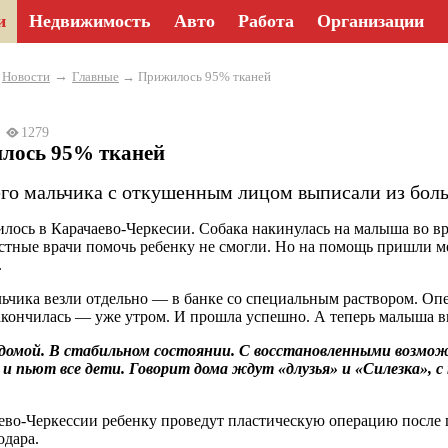
и
Недвижимость
Авто
Работа
Организации
→
→
Новости
Главные
→ Прижилось 95% тканей
24
1279
лось 95% тканей
его мальчика с откушенным лицом выписали из бол
илось в Карачаево-Черкесии. Собака накинулась на малыша во вр
стные врачи помочь ребенку не смогли. Но на помощь пришли 
.
ьчика везли отдельно — в банке со специальным раствором. Опе
акончилась — уже утром. И прошла успешно. А теперь малыша 
домой. В стабильном состоянии. С восстановленными возмож
 и пьют все дети. Говорит дома ждут «длузья» и «Силезка», 
ево-Черкессии ребенку проведут пластическую операцию после 
одара.