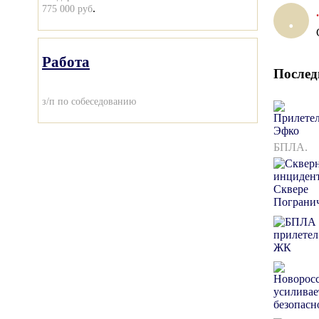
.
775 000 руб
.
.
Работа
Послед
з/п по собеседованию
БПЛА.