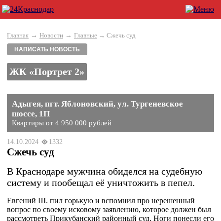
→
→
Главная
Новости
Главные
→ Сжечь суд
НАПИСАТЬ НОВОСТЬ
ЖК «Портрет 2»
Адыгея, пгт. Яблоновский, ул. Тургеневское
шоссе, 1П
Квартиры от 4 950 000 рублей
14.10.2024
1332
Сжечь суд
В Краснодаре мужчина обиделся на судебную
систему и пообещал её уничтожить в пепел.
Евгений Ш. пил горькую и вспомнил про нерешенный
вопрос по своему исковому заявлению, которое должен был
рассмотреть Прикубанский районный суд. Ноги понесли его