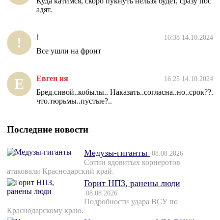
Куда катимся, скоро пукнуть нельзя будет, сразу пос
адят.
!
16:38 14.10.2024
!
Все ушли на фронт
Евген ия
16:25 14.10.2024
Е
Бред.сивой..кобылы.. Наказать..согласна..но..срок??.
что.тюрьмы..пустые?..
Последние новости
Медузы-гиганты
08.08.2026
Сотни ядовитых корнеротов
атаковали Краснодарский край.
Горит НПЗ, ранены люди
08.08.2026
Подробности удара ВСУ по
Краснодарскому краю.