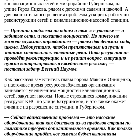
канализационных сетей в микрорайоне Губернском, на
улице Героя Яцкова, рядом с детскими садами и школой. А
для окончательного решения проблемы ускорить работу по
реконструкции сетей и канализационно-насосной станции.
— Причина проблемы на одном и том же участке — и
забитые сети, и нехватка мощностей. Но ничего не
может служить оправданием — рядом два детских сада,
школа. Недопустимо, чтобы препятствием на пути к
знаниям становились зловонные реки. Пока ресурсник не
проведёт реконструкцию и не решит вопрос, ситуацию
нужно контролировать в ежедневном режиме, —
поставил задачу Евгений Наумов.
Как рассказал заместитель главы города Максим Онищенко,
в настоящее время ресурсоснабжающая организация
занимается увеличением мощностей канализационных
сетей, закупает насосы. Новые строящиеся коммуникации
разгрузят КНС по улице Батуринской, и это также окажет
влияние на разрешение ситуации в Губернском.
— Сейчас единственная проблема — это насосное
оборудование, так как доставка из-за пределов страны по
логистике требует дополнительного времени. Как только
оборудование придёт, все замены будут выполнены