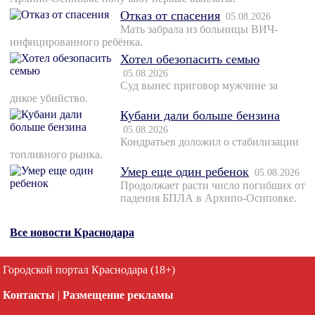
Отказ от спасения
05.08.2026
Мать забрала из больницы ВИЧ-
инфицированного ребёнка.
Хотел обезопасить семью
05.08.2026
Суд вынес приговор мужчине за
дикое убийство.
Кубани дали больше бензина
05.08.2026
Кондратьев доложил о стабилизации
топливного рынка.
Умер еще один ребенок
05.08.2026
Продолжает расти число погибших от
падения БПЛА в Архипо-Осиповке.
Все новости Краснодара
Городской портал Краснодара (18+)
Контакты
|
Размещение рекламы