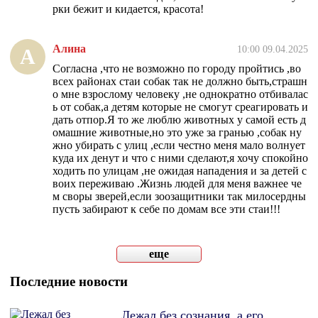
рки бежит и кидается, красота!
Алина
10:00 09.04.2025
А
Согласна ,что не возможно по городу пройтись ,во
всех районах стаи собак так не должно быть,страшн
о мне взрослому человеку ,не однократно отбивалас
ь от собак,а детям которые не смогут среагировать и
дать отпор.Я то же люблю животных у самой есть д
омашние животные,но это уже за гранью ,собак ну
жно убирать с улиц ,если честно меня мало волнует
куда их денут и что с ними сделают,я хочу спокойно
ходить по улицам ,не ожидая нападения и за детей с
воих переживаю .Жизнь людей для меня важнее че
м своры зверей,если зоозащитники так милосердны
пусть забирают к себе по домам все эти стаи!!!
еще
Последние новости
Лежал без сознания, а его