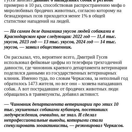
примерно в 10 раз, способствовав распространению мифа о
миролюбивых бродячих животных, согласно которому на
безнадзорных псов приходится менее 1% в общей
статистике нападений на людей.
— На самом деле динамика укусов людей собаками в
Краснодарском крае следующая: 2022 год — 11,4 тыс.
укусов, 2023 год — 13 тыс. укусов, 2024 год — 14 тыс.
укусов, — заявил общественник.
Он рассказал, что, вероятнее всего, Дмитрий Гусев
использовал фейковые цифры из телеэфира трехгодичной
давности, где чиновник краевого департамента ветеринарии
поделился данными из государственных ветеринарных
клиник. Именно туда, по словам Черкасова, за неполный год
обратилось 1473 жителя, но все они – хозяева нападавших
собак. А вот пострадавшие от бродячих животных люди
обращались в травмпункты, добавил активист.
— Чиновник департамента ветеринарии про этих 10
тыс. укушенных собаками кубанцев, посетивших
медучреждения, очевидно, не знал. И сделал
непрофессиональные выводы, которыми стали
спекулировать зооактивисты, — резюмировал Черкасов.