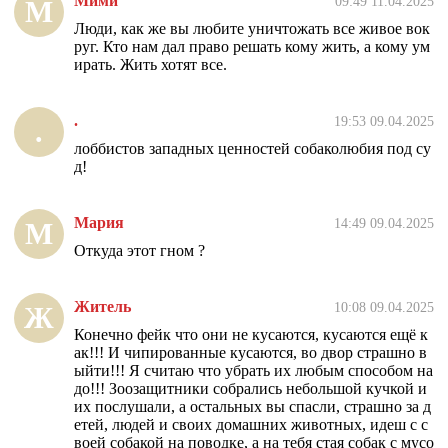
Мими
09:49 11.04.2025
М
Люди, как же вы любите уничтожать все живое вок
руг. Кто нам дал право решать кому жить, а кому ум
ирать. Жить хотят все.
.
19:53 09.04.2025
.
лоббистов западных ценностей собаколюбия под су
д!
Мария
14:49 09.04.2025
М
Откуда этот гном ?
Житель
10:08 09.04.2025
Ж
Конечно фейк что они не кусаются, кусаются ещё к
ак!!! И чипированные кусаются, во двор страшно в
ыйти!!! Я считаю что убрать их любым способом на
до!!! Зоозащитники собрались небольшой кучкой и
их послушали, а остальных вы спасли, страшно за д
етей, людей и своих домашних животных, идеш с с
воей собакой на поводке, а на тебя стая собак с мусо