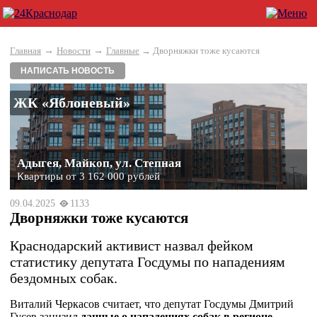
→
→
Главная
Новости
Главные
→ Дворняжки тоже кусаются
НАПИСАТЬ НОВОСТЬ
ЖК «Яблоневый»
Адыгея, Майкоп, ул. Степная
Квартиры от 3 162 000 рублей
09.04.2025
1133
Дворняжки тоже кусаются
Краснодарский активист назвал фейком
статистику депутата Госдумы по нападениям
бездомных собак.
Виталий Черкасов считает, что депутат Госдумы Дмитрий
Гусев занизил
данные о нападениях собак в регионе