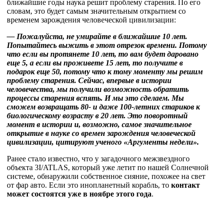
ближайшие годы наука решит проблему старения. По его
словам, это будет самым значительным открытием со
временем зарождения человеческой цивилизации:
— Пожалуйста, не умирайте в ближайшие 10 лет.
Попытайтесь выжить в этот отрезок времени. Потому
что если вы протянете 10 лет, то вам будет даровано
еще 5, а если вы проживете 15 лет, то получите в
подарок еще 50, потому что к тому моменту мы решим
проблему старения. Сейчас, впервые в истории
человечества, мы получили возможность обратить
процессы старения вспять. И мы это сделаем. Мы
сможем возвращать 80- и даже 100-летних стариков к
биологическому возрасту в 20 лет. Это поворотный
момент в истории и, возможно, самое значительное
открытие в науке со времен зарождения человеческой
цивилизации, цитируют ученого «Аргументы недели».
Ранее стало известно, что у загадочного межзвездного
объекта 3I/ATLAS, который уже летит по нашей Солнечной
системе, обнаружили собственное сияние, похожее на свет
от фар авто. Если это инопланетный корабль, то
контакт
может состоятся уже в ноябре этого года
.