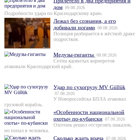
Прилетело в два предприятия и
дом
09.08.2026
Подробности удара по Краснодарскому краю.
Лежал без сознания, а его
добивали ногами
08.08.2026
Полиция разбирается в жёсткой драке
подростков.
Медузы-гиганты
08.08.2026
Сотни ядовитых корнеротов
атаковали Краснодарский край.
Удар по сухогрузу MV Güllük
07.08.2026
У Новороссийска БПЛА атаковал
грузовой корабль.
«Особенности национальной
охоты» по-кубански
07.08.2026
Охотник решил отстрелять шакалов,
но попал в человека.
Сколько ждать врача
07.08.2026