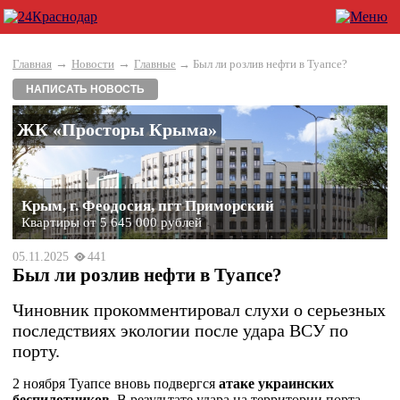
→
→
Главная
Новости
Главные
→ Был ли розлив нефти в Туапсе?
НАПИСАТЬ НОВОСТЬ
ЖК «Просторы Крыма»
Крым, г. Феодосия, пгт Приморский
Квартиры от 5 645 000 рублей
05.11.2025
441
Был ли розлив нефти в Туапсе?
Чиновник прокомментировал слухи о серьезных
последствиях экологии после удара ВСУ по
порту.
2 ноября Туапсе вновь подвергся
атаке украинских
беспилотников
. В результате удара на территории порта