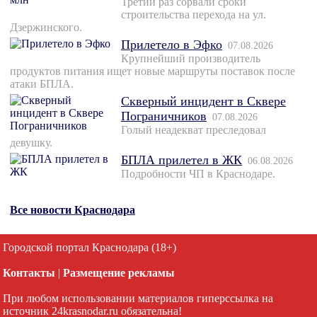
Третий раз сорвали сроки
строительства перехода на ул.
Дзержинского.
Прилетело в Эфко
07.08.2026
Крупнейший производитель
продуктов питания ищет новые маршруты поставок после
атаки БПЛА.
Скверный инцидент в Сквере
Пограничников
07.08.2026
Голый неадекват преследовал
девушку.
БПЛА прилетел в ЖК
06.08.2026
Подробности ЧП в Краснодаре.
Все новости Краснодара
Городской портал Краснодара (18+)
Контакты
|
Размещение рекламы
При любом использовании материалов гиперссылка на
источник 24krasnodar.ru обязательна!