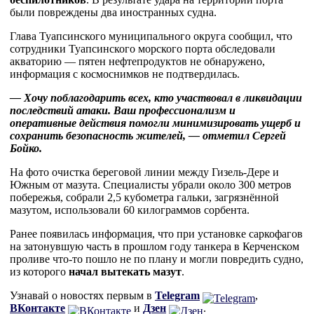
были повреждены два иностранных судна.
Глава Туапсинского муниципального округа сообщил, что
сотрудники Туапсинского морского порта обследовали
акваторию — пятен нефтепродуктов не обнаружено,
информация с космоснимков не подтвердилась.
— Хочу поблагодарить всех, кто участвовал в ликвидации
последствий атаки. Ваш профессионализм и
оперативные действия помогли минимизировать ущерб и
сохранить безопасность жителей, — отметил Сергей
Бойко.
На фото очистка береговой линии между Гизель-Дере и
Южным от мазута. Специалисты убрали около 300 метров
побережья, собрали 2,5 кубометра гальки, загрязнённой
мазутом, использовали 60 килограммов сорбента.
Ранее появилась информация, что при установке саркофагов
на затонувшую часть в прошлом году танкера в Керченском
проливе что-то пошло не по плану и могли повредить судно,
из которого
начал вытекать мазут
.
Узнавай о новостях первым в
Telegram
,
ВКонтакте
и
Дзен
.