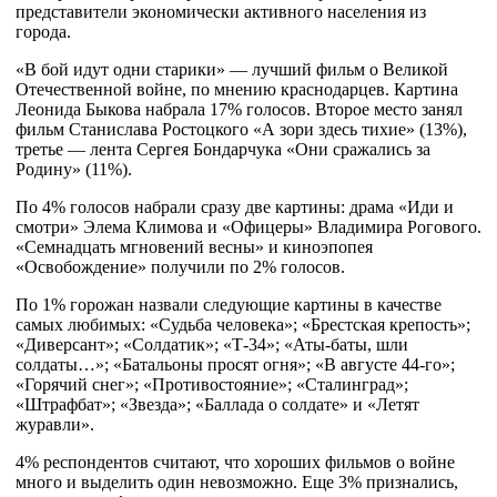
представители экономически активного населения из
города.
«В бой идут одни старики» — лучший фильм о Великой
Отечественной войне, по мнению краснодарцев. Картина
Леонида Быкова набрала 17% голосов. Второе место занял
фильм Станислава Ростоцкого «А зори здесь тихие» (13%),
третье — лента Сергея Бондарчука «Они сражались за
Родину» (11%).
По 4% голосов набрали сразу две картины: драма «Иди и
смотри» Элема Климова и «Офицеры» Владимира Рогового.
«Семнадцать мгновений весны» и киноэпопея
«Освобождение» получили по 2% голосов.
По 1% горожан назвали следующие картины в качестве
самых любимых: «Судьба человека»; «Брестская крепость»;
«Диверсант»; «Солдатик»; «Т-34»; «Аты-баты, шли
солдаты…»; «Батальоны просят огня»; «В августе 44-го»;
«Горячий снег»; «Противостояние»; «Сталинград»;
«Штрафбат»; «Звезда»; «Баллада о солдате» и «Летят
журавли».
4% респондентов считают, что хороших фильмов о войне
много и выделить один невозможно. Еще 3% признались,