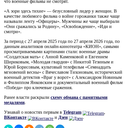
что военные фильмы не смотрят.
«А зори здесь тихие» — безусловный лидер у женщин. В
качестве любимого фильма о войне горожанки также чаще
называли ленту «Офицеры». Мужчины же чаще выбирали
«Они сражались за Родину», «Освобождение», «Иди и
смотри».
За период с 27 апреля 2025 года по 27 апреля 2026 года, по
данным аналитиков онлайн-кинотеатра «КИОН», самыми
просматриваемыми картинами стали: военные драмы
«Солдатская мать» с Анной Каменковой и Евгением
Шириковым, «Молодая гвардия» с Никитой Тезиным и
Юрой Борисовым, культовый телефильм «Семнадцать
мгновений весны» с Вячеславом Тихоновым, исторический
военный детектив «Враг у ворот» с Александром Новиным
и Филиппом Янковским и документальный военный фильм
«Победа» про ключевые сражения.
Ранее власти раскрыли
схему обмана с памятными
медалями
.
Узнавай о новостях первым в
Telegram
,
ВКонтакте
и
Дзен
.