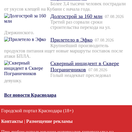
Более 3,4 тысячи человек пострадали
от укусов клещей на Кубани с начала года.
Долгострой за 160 млн
07.08.2026
Третий раз сорвали сроки
строительства перехода на ул.
Дзержинского.
Прилетело в Эфко
07.08.2026
Крупнейший производитель
продуктов питания ищет новые маршруты поставок после
атаки БПЛА.
Скверный инцидент в Сквере
Пограничников
07.08.2026
Голый неадекват преследовал
девушку.
Все новости Краснодара
Городской портал Краснодара (18+)
Контакты
|
Размещение рекламы
При любом использовании материалов гиперссылка на