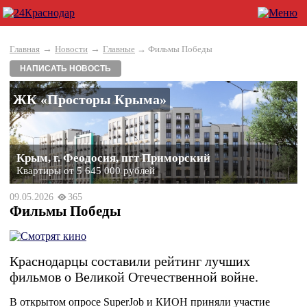
→
→
Главная
Новости
Главные
→ Фильмы Победы
НАПИСАТЬ НОВОСТЬ
ЖК «Просторы Крыма»
Крым, г. Феодосия, пгт Приморский
Квартиры от 5 645 000 рублей
09.05.2026
365
Фильмы Победы
Краснодарцы составили рейтинг лучших
фильмов о Великой Отечественной войне.
В открытом опросе SuperJob и КИОН приняли участие