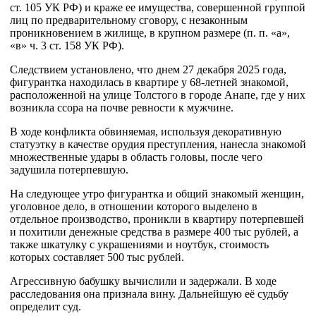
ст. 105 УК РФ) и краже ее имущества, совершенной группой
лиц по предварительному сговору, с незаконным
проникновением в жилище, в крупном размере (п. п. «а»,
«в» ч. 3 ст. 158 УК РФ).
Следствием установлено, что днем 27 декабря 2025 года,
фигурантка находилась в квартире у 68-летней знакомой,
расположенной на улице Толстого в городе Анапе, где у них
возникла ссора на почве ревности к мужчине.
В ходе конфликта обвиняемая, используя декоративную
статуэтку в качестве орудия преступления, нанесла знакомой
множественные удары в область головы, после чего
задушила потерпевшую.
На следующее утро фигурантка и общий знакомый женщин,
уголовное дело, в отношении которого выделено в
отдельное производство, проникли в квартиру потерпевшей
и похитили денежные средства в размере 400 тыс рублей, а
также шкатулку с украшениями и ноутбук, стоимость
которых составляет 500 тыс рублей.
Агрессивную бабушку вычислили и задержали. В ходе
расследования она признала вину. Дальнейшую её судьбу
определит суд.