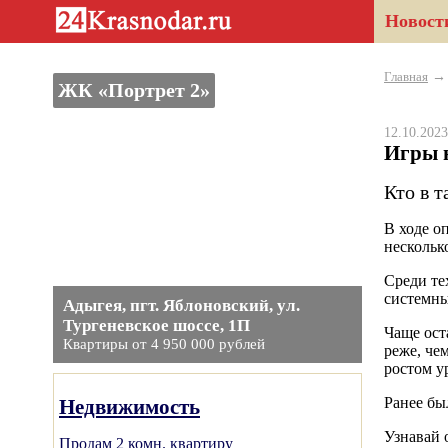
Новост
Главная
ЖК «Портрет 2»
12.10.20
Игры 
Кто в 
В ходе о
нескольк
Среди те
системны
Адыгея, пгт. Яблоновский, ул.
Тургеневское шоссе, 1П
Чаще ост
Квартиры от 4 950 000 рублей
реже, че
ростом у
Ранее бы
Недвижимость
Узнавай 
Продам 2 комн. квартиру