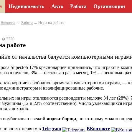
и
Недвижимость
Авто
Работа
Организации
→
→
Новости
Работа
→ Игры на работе
23
2220
на работе
тайне от начальства балуется компьютерными играми
проса SuperJob 17% краснодарцев признались, что играют в ком
о раз в неделю, 3% — несколько раз в месяц, 1% — несколько раз 
х, кто коротает свободное время за компьютерными играми, — к
е администраторы и квалифицированные рабочие.
альных на игры отвлекаются респонденты моложе 34 лет (28%)
м мужчины (12 и 22% соответственно). Число увлекающихся игра
ровня доходов.
л опубликован свежий
индекс борща
, по которому можно опред
о новостях первым в
Telegram
,
ВКонтакте