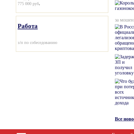
.
775 000 руб
за мошен
Работа
з/п по собеседованию
Все нов