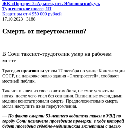
ЖК «Портрет 2»
Адыгея, пгт. Яблоновский, ул.
Тургеневское шоссе, 1П
Квартиры от 4 950 000 рублей
17.10.2023
3188
Смерть от переутомления?
В Сочи таксист-трудоголик умер на рабочем
месте.
Трагедия
произошла
утром 17 октября по улице Конституции
СССР, на парковке около здания «Электросетей», сообщает
местный паблик.
Таксист вышел из своего автомобиля, не смог устоять на
ногах, после чего упал без сознания. Вызванные очевидцами
медики констатировали смерть. Предположительно смерть
могла наступить из-за переутомления.
— По факту смерти 53-летнего водителя такси в УВД по
городу Сочи назначено проведение проверки, в ходе которой
будет проведена судебно-медицинская экспертиза с целью