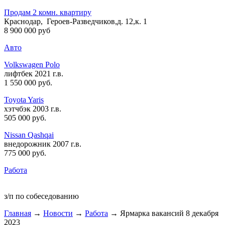
Продам 2 комн. квартиру
Краснодар, Героев-Разведчиков,д. 12,к. 1
8 900 000 руб
Авто
Volkswagen Polo
лифтбек 2021 г.в.
1 550 000 руб
.
Toyota Yaris
хэтчбэк 2003 г.в.
505 000 руб
.
Nissan Qashqai
внедорожник 2007 г.в.
775 000 руб
.
Работа
з/п по собеседованию
Главная
→
Новости
→
Работа
→ Ярмарка вакансий 8 декабря
2023