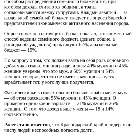
способом распределения семейного бюджета тот, при
котором доходы считаются общими, а траты
согласовываются между супругами. Каждый девятый — за
раздельный семейный бюджет, следует из опроса SuperJob
представителей экономически активного населения города.
Опрос горожан, состоящих в браке, показал, что совместный
способ ведения семейного бюджета (деньги общие, а
расходы обсуждаются) практикуют 62%, а раздельный
бюджет — 15%.
По вопросу о том, кто должен взять на себя роль основного
добытчика семьи, мнения разделились: 49% мужчин и 45%
женщин уверены, что это муж, а 50% мужчин и 54%
женщин говорят, что это не имеет значения — пусть
зарабатывает тот, у кого лучше получается.
Фактически же в семьях обычно больше зарабатывает муж
— об этом рассказали 55% мужчин и 45% женщин. О
примерно одинаковой зарплате — 21% мужчин и 26%
женщин. О том, что доход выше у жены — 18 и 14%
соответственно.
Ранее
стало известно
, что Краснодарский край в лидерах по
числу людей неспособных погасить долги.