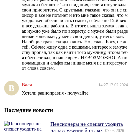
мужики сбегают с 1-го свидания, если я озвучивала
свои приоритеты. С круглыми глазами, что он не сп
онсор и все не потянет и кто мне такое сказал, что м
уж должен обеспечивать семью , сейчас не 15-й век
и все должны работать. В итоге вышла замуж , так к
ак нужно уже было по возрасту, с мужем были разде
льные кошельки , у меня свои деньги, у него свои.
На общие траты скидывались. Но , слава Богу, не де
тей. Сейчас живу одна с кошками, интерес к замуже
ству пропал, так как найти того мужчину, чтобы теб
я обеспечивал, в наше время НЕВОЗМОЖНО. А по
поламщики и альфонсы нищие меня не интересуют
от слова совсем.
Вася
14:27 12.02.2024
В
Хотели равноправия - получайте
Последние новости
Пенсионеры не спешат уходить
на заслуженный отдых
07.08.2026