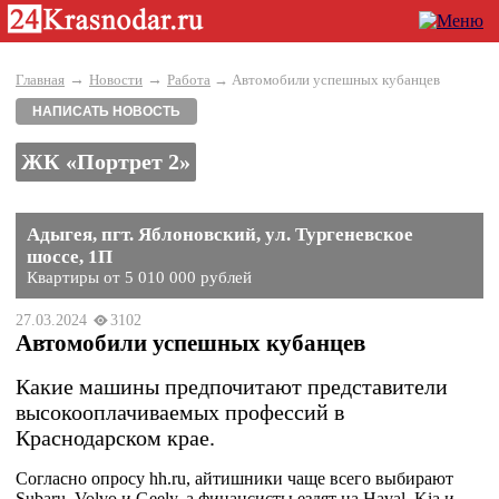
→
→
Главная
Новости
Работа
→ Автомобили успешных кубанцев
НАПИСАТЬ НОВОСТЬ
ЖК «Портрет 2»
Адыгея, пгт. Яблоновский, ул. Тургеневское
шоссе, 1П
Квартиры от 5 010 000 рублей
27.03.2024
3102
Автомобили успешных кубанцев
Какие машины предпочитают представители
высокооплачиваемых профессий в
Краснодарском крае.
Согласно опросу hh.ru, айтишники чаще всего выбирают
Subaru, Volvo и Geely, а финансисты ездят на Haval, Kia и