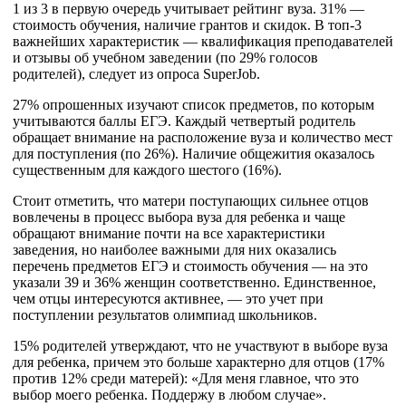
1 из 3 в первую очередь учитывает рейтинг вуза. 31% —
стоимость обучения, наличие грантов и скидок. В топ-3
важнейших характеристик — квалификация преподавателей
и отзывы об учебном заведении (по 29% голосов
родителей), следует из опроса SuperJob.
27% опрошенных изучают список предметов, по которым
учитываются баллы ЕГЭ. Каждый четвертый родитель
обращает внимание на расположение вуза и количество мест
для поступления (по 26%). Наличие общежития оказалось
существенным для каждого шестого (16%).
Стоит отметить, что матери поступающих сильнее отцов
вовлечены в процесс выбора вуза для ребенка и чаще
обращают внимание почти на все характеристики
заведения, но наиболее важными для них оказались
перечень предметов ЕГЭ и стоимость обучения — на это
указали 39 и 36% женщин соответственно. Единственное,
чем отцы интересуются активнее, — это учет при
поступлении результатов олимпиад школьников.
15% родителей утверждают, что не участвуют в выборе вуза
для ребенка, причем это больше характерно для отцов (17%
против 12% среди матерей): «Для меня главное, что это
выбор моего ребенка. Поддержу в любом случае».