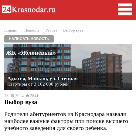
→
→
Главная
Новости
Работа
→ Выбор вуза
НАПИСАТЬ НОВОСТЬ
ЖК «Яблоневый»
Адыгея, Майкоп, ул. Степная
Квартиры от 3 162 000 рублей
28.06.2024
2841
Выбор вуза
Родители абитуриентов из Краснодара назвали
наиболее важные факторы при поиске высшего
учебного заведения для своего ребенка.