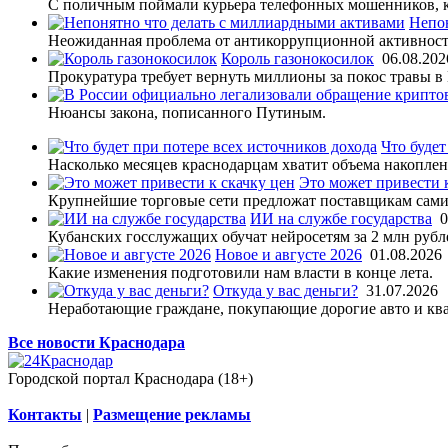
С поличным поймали курьера телефонных мошенников, ко
Непон
Неожиданная проблема от антикоррупционной активност
Король газонокосилок
06.08.202
Прокуратура требует вернуть миллионы за покос травы в 
Нюансы закона, пописанного Путиным.
Что будет
Насколько месяцев краснодарцам хватит объема накоплен
Это может привести 
Крупнейшие торговые сети предложат поставщикам самим 
ИИ на службе государства
0
Кубанских госслужащих обучат нейросетям за 2 млн рубл
Новое и августе 2026
01.08.2026
Какие изменения подготовили нам власти в конце лета.
Откуда у вас деньги?
31.07.2026
Неработающие граждане, покупающие дорогие авто и ква
Все новости Краснодара
Городской портал Краснодара (18+)
Контакты
|
Размещение рекламы