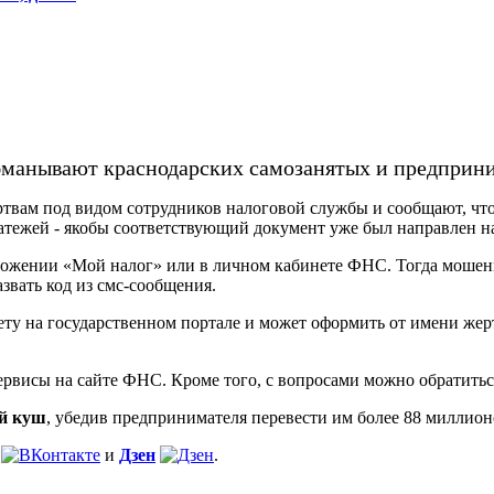
манывают краснодарских самозанятых и предприни
вам под видом сотрудников налоговой службы и сообщают, что 
атежей - якобы соответствующий документ уже был направлен н
риложении «Мой налог» или в личном кабинете ФНС. Тогда моше
звать код из смс-сообщения.
ету на государственном портале и может оформить от имени ж
исы на сайте ФНС. Кроме того, с вопросами можно обратиться 
й куш
, убедив предпринимателя перевести им более 88 миллион
и
Дзен
.