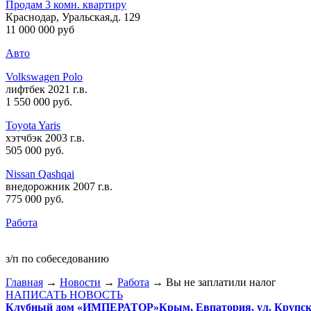
Продам 3 комн. квартиру
Краснодар, Уральская,д. 129
11 000 000 руб
Авто
Volkswagen Polo
лифтбек 2021 г.в.
1 550 000 руб
.
Toyota Yaris
хэтчбэк 2003 г.в.
505 000 руб
.
Nissan Qashqai
внедорожник 2007 г.в.
775 000 руб
.
Работа
з/п по собеседованию
Главная
→
Новости
→
Работа
→ Вы не заплатили налог
НАПИСАТЬ НОВОСТЬ
Клубный дом «ИМПЕРАТОР»
Крым, Евпатория, ул. Крупско