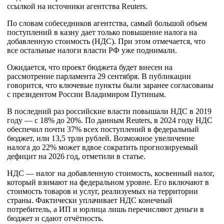
ссылкой на источники агентства Reuters.
По словам собеседников агентства, самый большой объем
поступлений в казну дает только повышение налога на
добавленную стоимость (НДС). При этом отмечается, что
все остальные налоги власти РФ уже поднимали.
Ожидается, что проект бюджета будет внесен на
рассмотрение парламента 29 сентября. В публикации
говорится, что ключевые пункты были заранее согласованы
с президентом России Владимиром Путиным.
В последний раз российские власти повышали НДС в 2019
году — с 18% до 20%. По данным Reuters, в 2024 году НДС
обеспечил почти 37% всех поступлений в федеральный
бюджет, или 13,5 трлн рублей. Возможное увеличение
налога до 22% может вдвое сократить прогнозируемый
дефицит на 2026 год, отметили в статье.
НДС — налог на добавленную стоимость, косвенный налог,
который взимают на федеральном уровне. Его включают в
стоимость товаров и услуг, реализуемых на территории
страны. Фактически уплачивает НДС конечный
потребитель, а ИП и юрлица лишь перечисляют деньги в
бюджет и сдают отчётность.