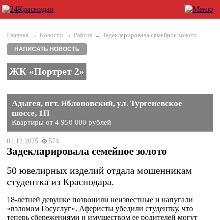
→
→
Главная
Новости
Работа
→ Задекларировала семейное золото
НАПИСАТЬ НОВОСТЬ
ЖК «Портрет 2»
Адыгея, пгт. Яблоновский, ул. Тургеневское
шоссе, 1П
Квартиры от 4 950 000 рублей
01.12.2025
574
Задекларировала семейное золото
50 ювелирных изделий отдала мошенникам
студентка из Краснодара.
18-летней девушке позвонили неизвестные и напугали
«взломом Госуслуг». Аферисты убедили студентку, что
теперь сбережениями и имуществом ее родителей могут