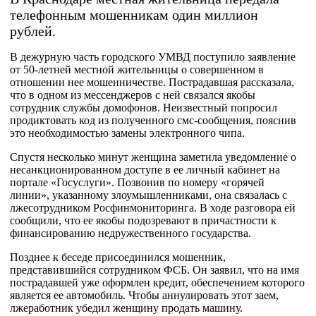
телефонным мошенникам один миллион
рублей.
В дежурную часть городского УМВД поступило заявление
от 50-летней местной жительницы о совершенном в
отношении нее мошенничестве. Пострадавшая рассказала,
что в одном из мессенджеров с ней связался якобы
сотрудник службы домофонов. Неизвестный попросил
продиктовать код из полученного смс-сообщения, пояснив
это необходимостью замены электронного чипа.
Спустя несколько минут женщина заметила уведомление о
несанкционированном доступе в ее личный кабинет на
портале «Госуслуги». Позвонив по номеру «горячей
линии», указанному злоумышленниками, она связалась с
лжесотрудником Росфинмониторинга. В ходе разговора ей
сообщили, что ее якобы подозревают в причастности к
финансированию недружественного государства.
Позднее к беседе присоединился мошенник,
представившийся сотрудником ФСБ. Он заявил, что на имя
пострадавшей уже оформлен кредит, обеспечением которого
является ее автомобиль. Чтобы аннулировать этот заем,
лжеработник убедил женщину продать машину.