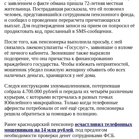
с заявлением о факте обмана пришла 72-летняя местная
жительница. Пострадавшая рассказала, что ей позвонил
человек, представившийся сотрудником пенсионного фонда,
и сообщил о проведении перерасчета причитающихся
выплат. Для подтверждения записи на прием он попросил её
продиктовать код, присланный в SMS-сообщении.
После того, как пенсионерка выполнила просьбу, с ней
связались лжеконсультанты «Госуслуг», заявившие о взломе
её личного кабинета. Звонившие также выразили
подозрение, что она причастна к финансированию
враждебного государства. Чтобы избежать неприятностей,
мошенник убедил пожилую женщину объявить обо всех
наличных деньгах, хранящихся у неё дома.
Следуя инструкциям злоумышленников, потерпевшая
собрала 4.700.000 рублей и передала их четырём различным
курьерам, с которыми встречалась в разных точках
Юбилейного микрорайона. Только когда телефонные
аферисты потребовали от неё ещё средств, пенсионерка
решила обратиться за помощью в полицию.
Ранее краснодарский пенсионер
осчастливил телефонных
мошенников на 14 млн рублей
, под предлогом
необходимости проверки денег сотрудниками ФСБ.