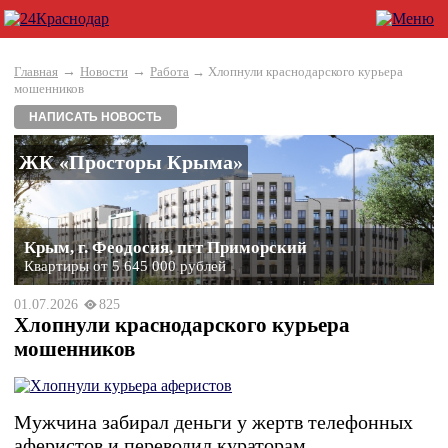
→
→
Главная
Новости
Работа
→ Хлопнули краснодарского курьера
мошенников
НАПИСАТЬ НОВОСТЬ
ЖК «Просторы Крыма»
Крым, г. Феодосия, пгт Приморский
Квартиры от 5 645 000 рублей
01.07.2026
825
Хлопнули краснодарского курьера
мошенников
Мужчина забирал деньги у жертв телефонных
аферистов и переводил кураторам.