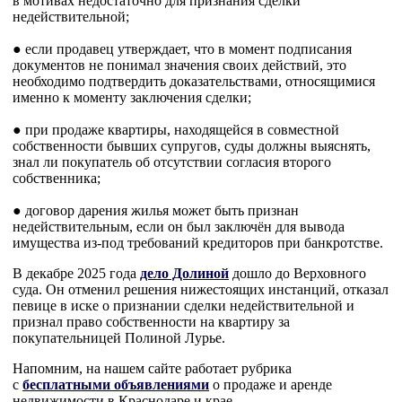
в мотивах недостаточно для признания сделки
недействительной;
● если продавец утверждает, что в момент подписания
документов не понимал значения своих действий, это
необходимо подтвердить доказательствами, относящимися
именно к моменту заключения сделки;
● при продаже квартиры, находящейся в совместной
собственности бывших супругов, суды должны выяснять,
знал ли покупатель об отсутствии согласия второго
собственника;
● договор дарения жилья может быть признан
недействительным, если он был заключён для вывода
имущества из-под требований кредиторов при банкротстве.
В декабре 2025 года
дело Долиной
дошло до Верховного
суда. Он отменил решения нижестоящих инстанций, отказал
певице в иске о признании сделки недействительной и
признал право собственности на квартиру за
покупательницей Полиной Лурье.
Напомним, на нашем сайте работает рубрика
с
бесплатными объявлениями
о продаже и аренде
недвижимости в Краснодаре и крае.