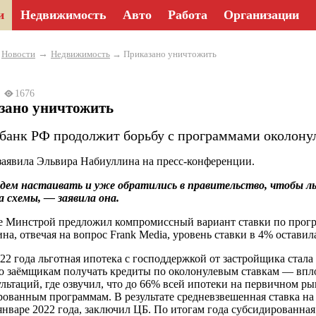
и
Недвижимость
Авто
Работа
Организации
→
→
Новости
Недвижимость
→ Приказано уничтожить
22
1676
зано уничтожить
банк РФ продолжит борьбу с программами околонул
заявила Эльвира Набиуллина на пресс-конференции.
дем настаивать и уже обратились в правительство, чтобы л
а схемы, — заявила она.
е Минстрой предложил компромиссный вариант ставки по прогр
на, отвечая на вопрос Frank Media, уровень ставки в 4% оставил
022 года льготная ипотека с господдержкой от застройщика стал
о заёмщикам получать кредиты по околонулевым ставкам — впло
ультаций, где озвучил, что до 66% всей ипотеки на первичном 
ованным программам. В результате средневзвешенная ставка на 
 январе 2022 года, заключил ЦБ. По итогам года субсидированна