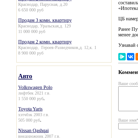
составил
Краснодар, Парусная, д.20
«Ипотека
6 650 000 руб
ЦБ намер
Продам 3 комн. квартиру
Краснодар, Уральская,д. 129
Ранее П
11 000 000 руб
менее до
Продам 2 комн. квартиру
Узнавай 
Краснодар, Героев-Разведчиков,д. 12,к. 1
8 900 000 руб
Коммент
Авто
Ваше соо
Volkswagen Polo
лифтбек 2021 г.в.
.
1 550 000 руб
Toyota Yaris
хэтчбэк 2003 г.в.
.
505 000 руб
Ваше имя
Nissan Qashqai
внедорожник 2007 г.в.