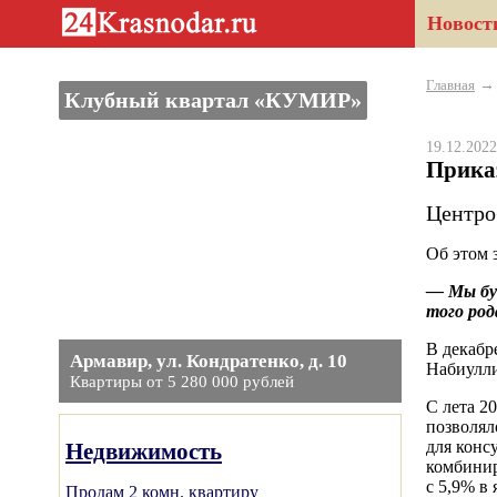
Новост
Главная
Клубный квартал «КУМИР»
19.12.20
Прика
Центро
Об этом 
— Мы бу
того род
В декабр
Армавир, ул. Кондратенко, д. 10
Набиулли
Квартиры от 5 280 000 рублей
С лета 2
позволял
для конс
Недвижимость
комбинир
с 5,9% в
Продам 2 комн. квартиру