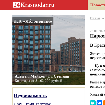
Новост
Главная
ЖК «Яблоневый»
23.01.20
Парко
В Крас
Жители д
перестра
— Ну и ч
И что-то
поясняе
Адыгея, Майкоп, ул. Степная
Квартиры от 3 162 000 рублей
Ранее мэ
рельсов 
Узнавай 
Недвижимость
Сдам 1 комн. квартиру