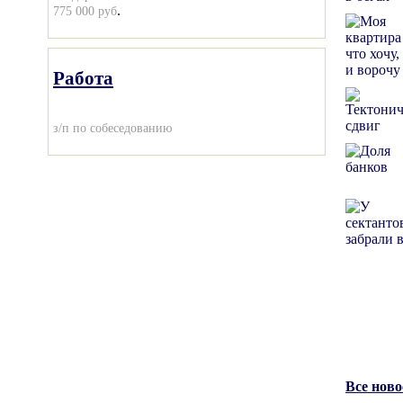
.
775 000 руб
Работа
з/п по собеседованию
Все нов