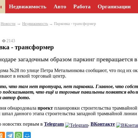
и
Недвижимость
Авто
Работа
Организации
→
→
Новости
Недвижимость
→ Парковка - трансформер
23
2143
вка - трансформер
нодаре загадочным образом паркинг превращается в
ома №28 по улице Петра Метальникова сообщают, что под их о
ивают в некий торговый центр.
то, что там нет тротуара, нет парковки. Главное, что собс
 подсказывает, что ещё и торговые павильоны появятся вдол
т автор фото.
рия обнародовала
проект
планировки строительства трамвайной 
и шпал данного этапа строительства западной трамвайной линии 
о новостях первым в
Telegram
,
ВКонтакте