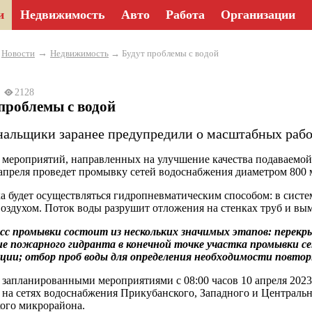
и
Недвижимость
Авто
Работа
Организации
→
→
Новости
Недвижимость
→ Будут проблемы с водой
23
2128
проблемы с водой
альщики заранее предупредили о масштабных работ
 мероприятий, направленных на улучшение качества подаваемой
 апреля проведет промывку сетей водоснабжения диаметром 800
 будет осуществляться гидропневматическим способом: в систем
оздухом. Поток воды разрушит отложения на стенках труб и вым
с промывки состоит из нескольких значимых этапов: перекры
 пожарного гидранта в конечной точке участка промывки сет
ции; отбор проб воды для определения необходимости повто
с запланированными мероприятиями с 08:00 часов 10 апреля 2023 г
 на сетях водоснабжения Прикубанского, Западного и Центрально
ого микрорайона.