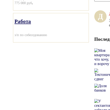
.
775 000 руб
Д
Работа
з/п по собеседованию
Послед