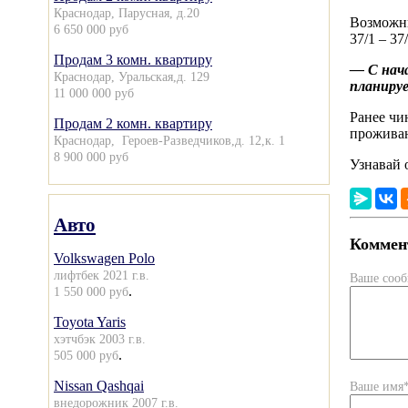
Краснодар, Парусная, д.20
Возможны
6 650 000 руб
37/1 – 37
Продам 3 комн. квартиру
— С нача
Краснодар, Уральская,д. 129
планируе
11 000 000 руб
Ранее чи
Продам 2 комн. квартиру
прожива
Краснодар, Героев-Разведчиков,д. 12,к. 1
8 900 000 руб
Узнавай 
Авто
Коммент
Volkswagen Polo
лифтбек 2021 г.в.
Ваше соо
.
1 550 000 руб
Toyota Yaris
хэтчбэк 2003 г.в.
.
505 000 руб
Nissan Qashqai
Ваше имя
внедорожник 2007 г.в.