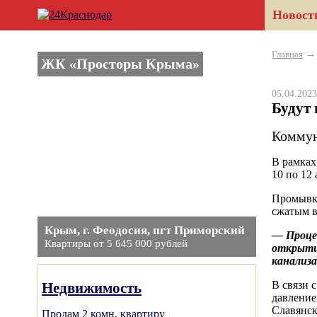
Новост
Главная
ЖК «Просторы Крыма»
05.04.20
Будут 
Коммун
В рамках
10 по 12
Промывка
сжатым в
Крым, г. Феодосия, пгт Приморский
— Процес
Квартиры от 5 645 000 рублей
открытие
канализа
В связи 
Недвижимость
давление
Славянск
Продам 2 комн. квартиру