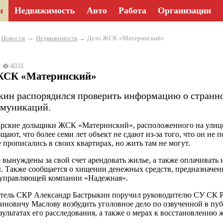
и
Недвижимость
Авто
Работа
Организации
→
→
Новости
Недвижимость
→ Дело ЖСК «Материнский»
3
4031
ЖСК «Материнский»
кин распорядился проверить информацию о странн
ммуникаций.
рские дольщики ЖСК «Материнский», расположенного на улице 
щают, что более семи лет объект не сдают из-за того, что он н
 прописались в своих квартирах, но жить там не могут.
 вынуждены за свой счет арендовать жилье, а также оплачивать
. Также сообщается о хищении денежных средств, предназначен
 управляющей компании «Надежная».
тель СКР Александр Бастрыкин поручил руководителю СУ СК 
иновичу Маслову возбудить уголовное дело по озвученной в пуб
езультатах его расследования, а также о мерах к восстановлению