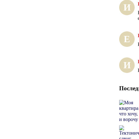
И
Е
И
Послед