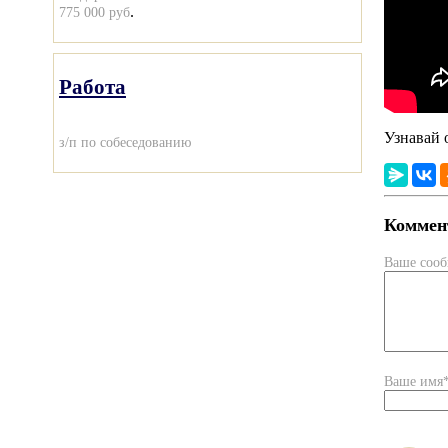
.
775 000 руб
Работа
Узнавай 
з/п по собеседованию
Коммент
Ваше соо
Ваше имя