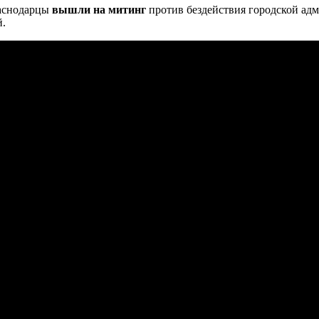
раснодарцы
вышли на митинг
против бездействия городской ад
.