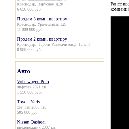
Ранее к
Краснодар, Парусная, д.20
компаний
6 650 000 руб
Продам 3 комн. квартиру
Краснодар, Уральская,д. 129
11 000 000 руб
Продам 2 комн. квартиру
Краснодар, Героев-Разведчиков,д. 12,к. 1
8 900 000 руб
Авто
Volkswagen Polo
лифтбек 2021 г.в.
.
1 550 000 руб
Toyota Yaris
хэтчбэк 2003 г.в.
.
505 000 руб
Nissan Qashqai
внедорожник 2007 г.в.