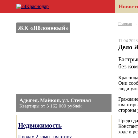
Новост
Главная
ЖК «Яблоневый»
11.04.202
Дело 
Бастры
без ко
Краснода
Они сооб
люди уже
Граждане
Адыгея, Майкоп, ул. Степная
квартиры
Квартиры от 3 162 000 рублей
стороны
Председа
Недвижимость
Констант
ходе и р
Продам 2 комн. квартиру