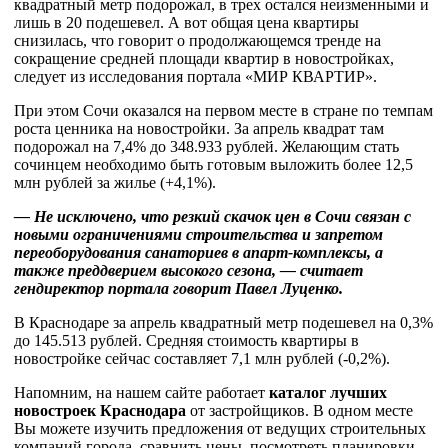
квадратный метр подорожал, в трех остался неизменными и
лишь в 20 подешевел. А вот общая цена квартиры
снизилась, что говорит о продолжающемся тренде на
сокращение средней площади квартир в новостройках,
следует из исследования портала «МИР КВАРТИР».
При этом Сочи оказался на первом месте в стране по темпам
роста ценника на новостройки. За апрель квадрат там
подорожал на 7,4% до 348.933 рублей. Желающим стать
сочинцем необходимо быть готовым выложить более 12,5
млн рублей за жилье (+4,1%).
— Не исключено, что резкий скачок цен в Сочи связан с
новыми ограничениями строительства и запретом
переоборудования санаториев в апарт-комплексы, а
также преддверием высокого сезона, — считает
гендиректор портала говорит Павел Луценко.
В Краснодаре за апрель квадратный метр подешевел на 0,3%
до 145.513 рублей. Средняя стоимость квартиры в
новостройке сейчас составляет 7,1 млн рублей (-0,2%).
Напомним, на нашем сайте работает
каталог лучших
новостроек Краснодара
от застройщиков. В одном месте
Вы можете изучить предложения от ведущих строительных
компаний города, сравнить цены, посмотреть планировки,