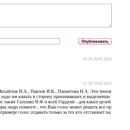
10:18 20.05.2023
12:39 19.05.2023
Михайлов И.А., Павлов И.К., Панаетова Н.А. Эти чинов
не надо им кивать в сторону принимавших и выделивши
с также Галушко В.Ф и всей Гордуме - для каких целей
оры люди помните , что Ваш голос может решить все пр
римере голос отдавать только за тех кто отстаивает на