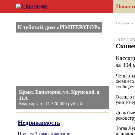
Новост
Главная
Клубный дом «ИМПЕРАТОР»
19.05.20
Скине
Кассац
за 304 
Четвёрты
бывшего 
сообщает
Крым, Евпатория, ул. Крупской, д.
Осенью п
11А
улице Бе
Квартиры от 11 370 000 рублей
Дочь быв
реконстр
Недвижимость
Тогда Лу
Продам 2 комн. квартиру
использо