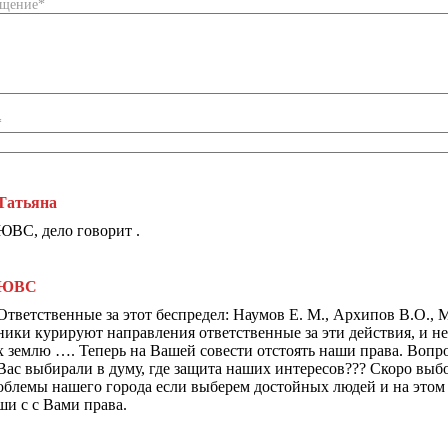
бщение*
*
Татьяна
ЮВС, дело говорит .
ЮВС
Ответственные за этот беспредел: Наумов Е. М., Архипов В.О., 
ники курируют направления ответственные за эти действия, и 
х землю …. Теперь на Вашей совести отстоять наши права. Вопро
Вас выбирали в думу, где защита наших интересов??? Скоро выб
облемы нашего города если выберем достойных людей и на этом п
ши с с Вами права.