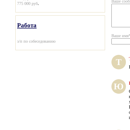
Ваше соо
.
775 000 руб
Работа
Ваше имя
з/п по собеседованию
Т
Ю