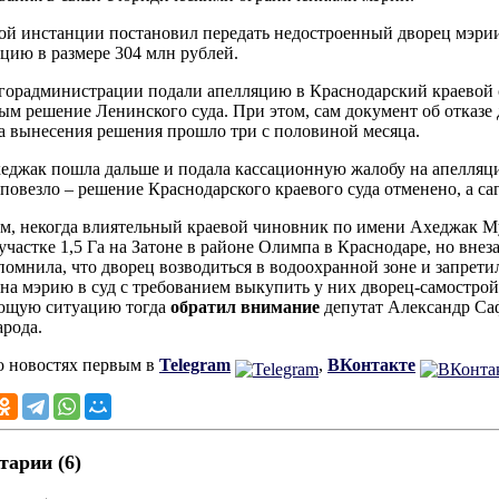
ой инстанции постановил передать недостроенный дворец мэри
цию в размере 304 млн рублей.
орадминистрации подали апелляцию в Краснодарский краевой су
ым решение Ленинского суда. При этом, сам документ об отказе д
а вынесения решения прошло три с половиной месяца.
еджак пошла дальше и подала кассационную жалобу на апелляци
 повезло – решение Краснодарского краевого суда отменено, а са
, некогда влиятельный краевой чиновник по имени Ахеджак Му
а участке 1,5 Га на Затоне в районе Олимпа в Краснодаре, но вне
помнила, что дворец возводиться в водоохранной зоне и запрети
 на мэрию в суд с требованием выкупить у них дворец-самострой з
ющую ситуацию тогда
обратил внимание
депутат Александр Саф
арода.
о новостях первым в
Telegram
,
ВКонтакте
арии (6)