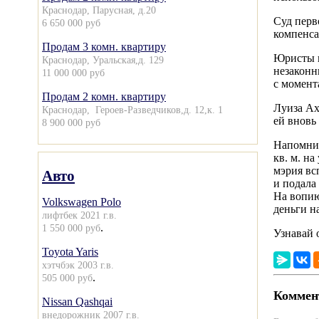
Краснодар, Парусная, д.20
Суд перв
6 650 000 руб
компенса
Продам 3 комн. квартиру
Юристы г
Краснодар, Уральская,д. 129
незаконн
11 000 000 руб
с момент
Продам 2 комн. квартиру
Луиза Ах
Краснодар, Героев-Разведчиков,д. 12,к. 1
ей вновь
8 900 000 руб
Напомним
кв. м. н
мэрия вс
Авто
и подала
На вопи
Volkswagen Polo
деньги н
лифтбек 2021 г.в.
.
1 550 000 руб
Узнавай 
Toyota Yaris
хэтчбэк 2003 г.в.
.
505 000 руб
Коммент
Nissan Qashqai
внедорожник 2007 г.в.