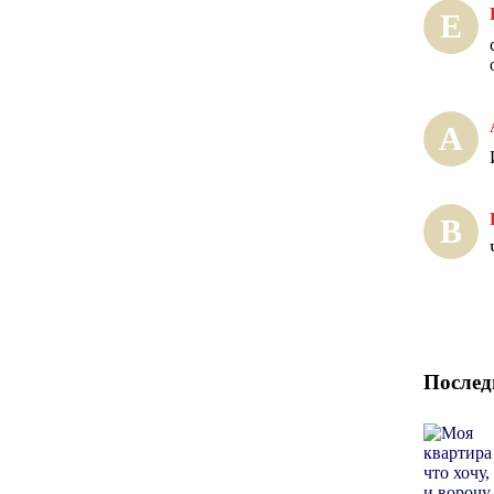
Е
А
В
Послед