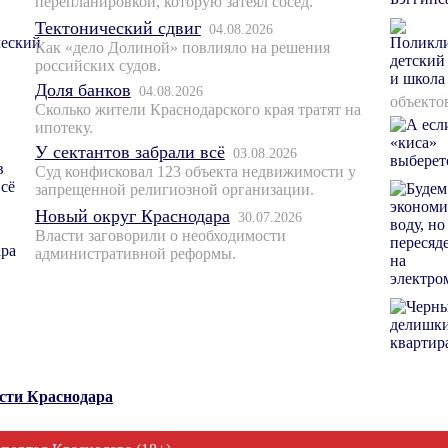
перепланировкой, которую затеял сосед.
Тектонический сдвиг
04.08.2026
Как «дело Долиной» повлияло на решения
российских судов.
Доля банков
04.08.2026
объекто
Сколько жители Краснодарского края тратят на
ипотеку.
У сектантов забрали всё
03.08.2026
Суд конфисковал 123 объекта недвижимости у
запрещенной религиозной организации.
Новый округ Краснодара
30.07.2026
Власти заговорили о необходимости
административной реформы.
ости Краснодара