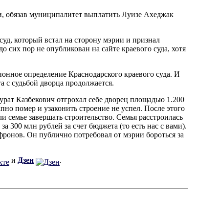
и, обязав муниципалитет выплатить Луизе Ахеджак
д, который встал на сторону мэрии и признал
о сих пор не опубликован на сайте краевого суда, хотя
онное определение Краснодарского краевого суда. И
га с судьбой дворца продолжается.
рат Казбекович отгрохал себе дворец площадью 1.200
запно помер и узаконить строение не успел. После этого
ли семье завершать строительство. Семья расстроилась
а 300 млн рублей за счет бюджета (то есть нас с вами).
ронов. Он публично потребовал от мэрии бороться за
и
Дзен
.