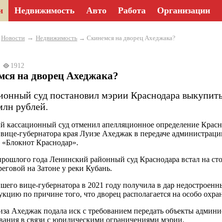
и
Недвижимость
Авто
Работа
Организации
→
→
Новости
Недвижимость
→ Скинемся на дворец Ахеджака?
23
1912
мся на дворец Ахеджака?
ионный суд постановил мэрии Краснодара выкупить
млн рублей.
й кассационный суд отменил апелляционное определение Краснод
вице-губернатора края Луизе Ахеджак в передаче администрации
 «Блокнот Краснодар».
рошлого года Ленинский районный суд Краснодара встал на сто
реговой на Затоне у реки Кубань.
шего вице-губернатора в 2021 году получила в дар недостроенны
укцию по причине того, что дворец располагается на особо охра
иза Ахеджак подала иск с требованием передать объекты админ
вания в связи с юридическими ограничениями мэрии.