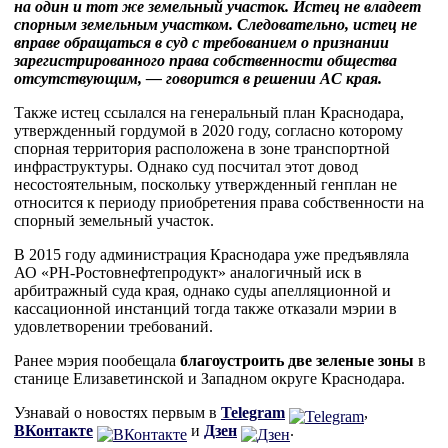
на один и тот же земельный участок. Истец не владеет
спорным земельным участком. Следовательно, истец не
вправе обращаться в суд с требованием о признании
зарегистрированного права собственности общества
отсутствующим, — говорится в решении АС края.
Также истец ссылался на генеральный план Краснодара,
утвержденный гордумой в 2020 году, согласно которому
спорная территория расположена в зоне транспортной
инфраструктуры. Однако суд посчитал этот довод
несостоятельным, поскольку утвержденный генплан не
относится к периоду приобретения права собственности на
спорный земельный участок.
В 2015 году администрация Краснодара уже предъявляла
АО «РН-Ростовнефтепродукт» аналогичный иск в
арбитражный суда края, однако суды апелляционной и
кассационной инстанций тогда также отказали мэрии в
удовлетворении требований.
Ранее мэрия пообещала
благоустроить две зеленые зоны
в
станице Елизаветинской и Западном округе Краснодара.
Узнавай о новостях первым в
Telegram
,
ВКонтакте
и
Дзен
.