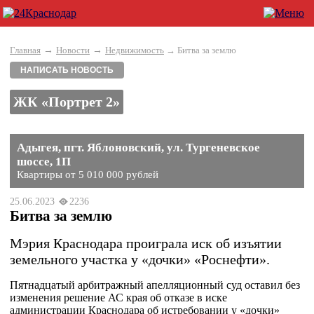
→
→
Главная
Новости
Недвижимость
→ Битва за землю
НАПИСАТЬ НОВОСТЬ
ЖК «Портрет 2»
Адыгея, пгт. Яблоновский, ул. Тургеневское
шоссе, 1П
Квартиры от 5 010 000 рублей
25.06.2023
2236
Битва за землю
Мэрия Краснодара проиграла иск об изъятии
земельного участка у «дочки» «Роснефти».
Пятнадцатый арбитражный апелляционный суд оставил без
изменения решение АС края об отказе в иске
администрации Краснодара об истребовании у «дочки»