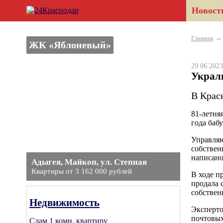
Новост
Главная
ЖК «Яблоневый»
29.06.20
Украл
В Крас
81-летня
года баб
Управляю
собствен
написано
Адыгея, Майкоп, ул. Степная
Квартиры от 3 162 000 рублей
В ходе п
продала 
собствен
Недвижимость
Эксперто
почтовых
Сдам 1 комн. квартиру