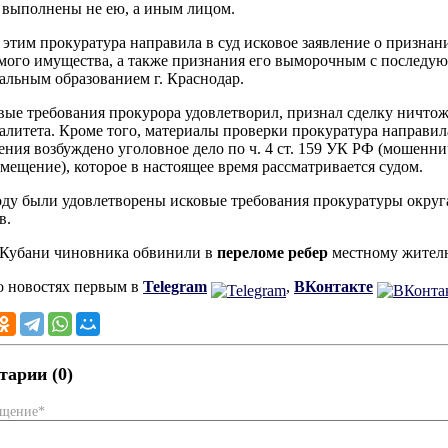
 выполнены не ею, а иным лицом.
с этим прокуратура направила в суд исковое заявление о призн
ого имущества, а также признания его выморочным с последую
льным образованием г. Краснодар.
вые требования прокурора удовлетворил, признал сделку ничто
литета. Кроме того, материалы проверки прокуратура направила
ения возбуждено уголовное дело по ч. 4 ст. 159 УК РФ (мошенн
мещение), которое в настоящее время рассматривается судом.
оду были удовлетворены исковые требования прокуратуры окру
в.
 Кубани чиновника обвинили в
переломе ребер
местному жителю
о новостях первым в
Telegram
,
ВКонтакте
арии (0)
бщение*