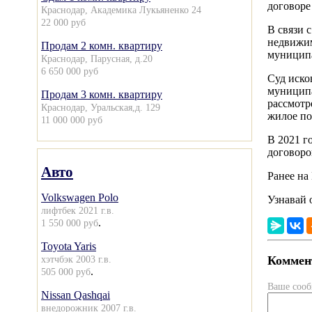
договоре
Краснодар, Академика Лукьяненко 24
22 000 руб
В связи 
недвижим
Продам 2 комн. квартиру
муниципа
Краснодар, Парусная, д.20
6 650 000 руб
Суд иско
муниципа
Продам 3 комн. квартиру
рассмотр
Краснодар, Уральская,д. 129
жилое по
11 000 000 руб
В 2021 г
договоро
Авто
Ранее на
Volkswagen Polo
Узнавай 
лифтбек 2021 г.в.
.
1 550 000 руб
Toyota Yaris
Коммент
хэтчбэк 2003 г.в.
.
505 000 руб
Ваше соо
Nissan Qashqai
внедорожник 2007 г.в.