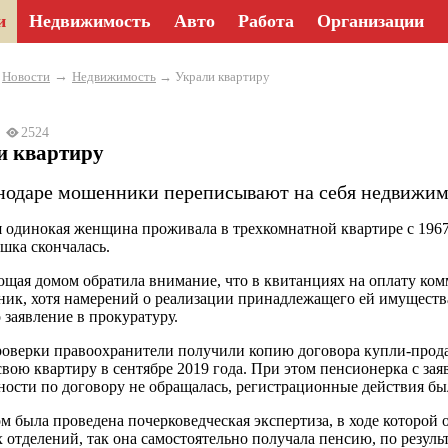
и
Недвижимость
Авто
Работа
Организации
→
→
Новости
Недвижимость
→ Украли квартиру
23
2524
и квартиру
нодаре мошенники переписывают на себя недвижим
я одинокая женщина проживала в трехкомнатной квартире с 1967 
ушка скончалась.
щая домом обратила внимание, что в квитанциях на оплату комм
ник, хотя намерений о реализации принадлежащего ей имуществ
 заявление в прокуратуру.
роверки правоохранители получили копию договора купли-прода
свою квартиру в сентябре 2019 года. При этом пенсионерка с за
ности по договору не обращалась, регистрационные действия бы
м была проведена почерковедческая экспертиза, в ходе которо
 отделений, так она самостоятельно получала пенсию, по резуль