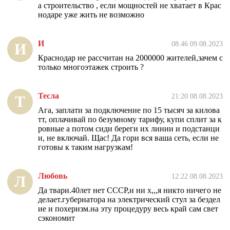
а строительство , если мощностей не хватает в Крас
нодаре уже жить не возможно
И
08:46 09.08.2023
И
Краснодар не рассчитан на 2000000 жителей,зачем с
только многоэтажек строить ?
Тесла
21:20 08.08.2023
Т
Ага, заплати за подключение по 15 тысяч за килова
тт, оплачивай по безумному тарифу, купи сплит за к
ровные а потом сиди береги их линии и подстанци
и, не включай. Щас! Да гори вся ваша сеть, если не
готовы к таким нагрузкам!
Любовь
12:22 08.08.2023
Л
Да твари.40лет нет СССР,и ни х,,,я никто ничего не
делает.губернатора на электрический стул за бездел
ие и похеризм.на эту процедуру весь край сам свет
сэкономит