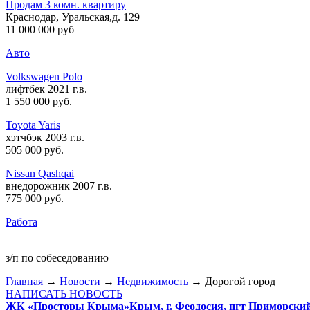
Продам 3 комн. квартиру
Краснодар, Уральская,д. 129
11 000 000 руб
Авто
Volkswagen Polo
лифтбек 2021 г.в.
1 550 000 руб
.
Toyota Yaris
хэтчбэк 2003 г.в.
505 000 руб
.
Nissan Qashqai
внедорожник 2007 г.в.
775 000 руб
.
Работа
з/п по собеседованию
Главная
→
Новости
→
Недвижимость
→ Дорогой город
НАПИСАТЬ НОВОСТЬ
ЖК «Просторы Крыма»
Крым, г. Феодосия, пгт Приморски