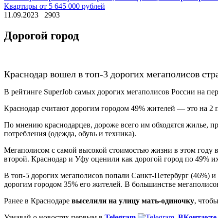
Квартиры от 5 645 000 рублей
11.09.2023
2903
Дорогой город
Краснодар вошел в топ-3 дорогих мегаполисов стр
В рейтинге SuperJob самых дорогих мегаполисов России на пе
Краснодар считают дорогим городом 49% жителей — это на 2 п
По мнению краснодарцев, дороже всего им обходятся жилье, п
потребления (одежда, обувь и техника).
Мегаполисом с самой высокой стоимостью жизни в этом году в
второй. Краснодар и Уфу оценили как дорогой город по 49% и
В топ-5 дорогих мегаполисов попали Санкт-Петербург (46%) и
дорогим городом 35% его жителей. В большинстве мегаполис
Ранее в Краснодаре
выселили на улицу мать-одиночку
, чтоб
Узнавай о новостях первым в
Telegram
,
ВКонтакте