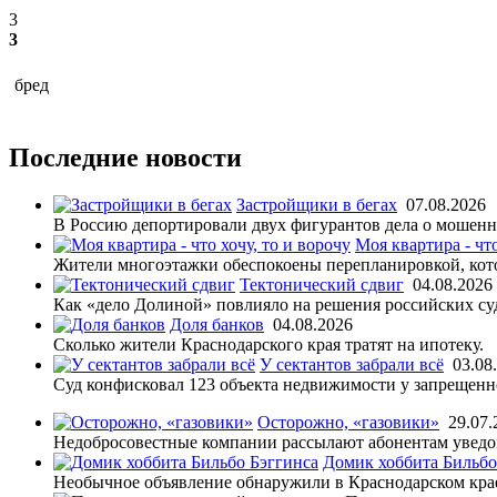
3
3
бред
Последние новости
Застройщики в бегах
07.08.2026
В Россию депортировали двух фигурантов дела о мошенни
Моя квартира - что
Жители многоэтажки обеспокоены перепланировкой, кото
Тектонический сдвиг
04.08.2026
Как «дело Долиной» повлияло на решения российских су
Доля банков
04.08.2026
Сколько жители Краснодарского края тратят на ипотеку.
У сектантов забрали всё
03.08
Суд конфисковал 123 объекта недвижимости у запрещенн
Осторожно, «газовики»
29.07.
Недобросовестные компании рассылают абонентам уведом
Домик хоббита Бильбо
Необычное объявление обнаружили в Краснодарском кра