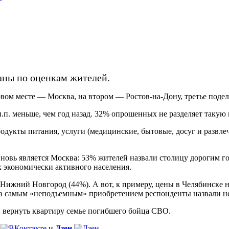
аны по оценкам жителей.
рвом месте — Москва, на втором — Ростов-на-Дону, третье поде
.п. меньше, чем год назад. 32% опрошенных не разделяет такую
родукты питания, услуги (медицинские, бытовые, досуг и развл
новь является Москва: 53% жителей назвали столицу дорогим г
х экономически активного населения.
 Нижний Новгород (44%). А вот, к примеру, цены в Челябинске
ов самым «неподъемным» приобретением респонденты назвали н
ы вернуть квартиру семье погибшего бойца СВО.
и
Дзен
.