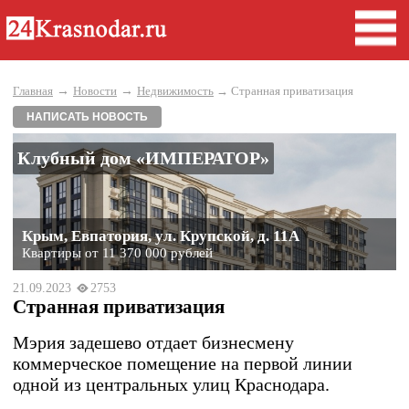
→
→
Главная
Новости
Недвижимость
→ Странная приватизация
НАПИСАТЬ НОВОСТЬ
Клубный дом «ИМПЕРАТОР»
Крым, Евпатория, ул. Крупской, д. 11А
Квартиры от 11 370 000 рублей
21.09.2023
2753
Странная приватизация
Мэрия задешево отдает бизнесмену
коммерческое помещение на первой линии
одной из центральных улиц Краснодара.