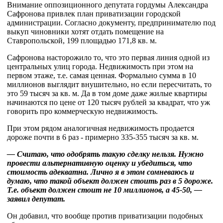
Внимание оппозиционного депутата гордумы Александра
Сафронова привлек план приватизации городской
администрации. Согласно документу, предпринимателю под
выкуп чиновники хотят отдать помещение на
Ставропольской, 199 площадью 171,8 кв. м.
Сафронова насторожило то, что это первая линия одной из
центральных улиц города. Недвижимость при этом на
первом этаже, т.е. самая ценная. Формально сумма в 10
миллионов выглядит внушительно, но если пересчитать, то
это 59 тысяч за кв. м. Да в том доме даже жилые квартиры
начинаются по цене от 120 тысяч рублей за квадрат, что уж
говорить про коммерческую недвижимость.
При этом рядом аналогичная недвижимость продается
дороже почти в 6 раз - примерно 335-355 тысяч за кв. м.
— Считаю, что одобрять такую сделку нельзя. Нужно
провести альтернативную оценку и убедиться, что
стоимость адекватна. Лично я в этом сомневаюсь и
думаю, что такой объект должен стоить раз в 5 дороже.
Т.е. объект должен стоит не 10 миллионов, а 45-50, —
заявил депутат.
Он добавил, что вообще против приватизации подобных