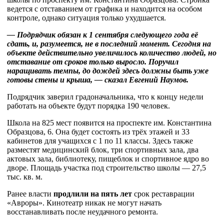
ведется с отставанием от графика и находится на особом
контроле, однако ситуация только ухудшается.
— Подрядчик обязан к 1 сентября следующего года её
сдать, и, разумеется, не в последний момент. Сегодня на
объекте действительно увеличилось количество людей, но
отставание от сроков только выросло. Поручил
наращивать темпы, до дождей здесь должны быть уже
готовы стены и крыша, — сказал Евгений Наумов.
Подрядчик заверил градоначальника, что к концу недели
работать на объекте будут порядка 190 человек.
Школа на 825 мест появится на проспекте им. Константина
Образцова, 6. Она будет состоять из трёх этажей и 33
кабинетов для учащихся с 1 по 11 классы. Здесь также
разместят медицинский блок, три спортивных зала, два
актовых зала, библиотеку, пищеблок и спортивное ядро во
дворе. Площадь участка под строительство школы — 27,5
тыс. кв. м.
Ранее власти
продлили на пять лет
срок реставрации
«Авроры». Кинотеатр никак не могут начать
восстанавливать после неудачного ремонта.