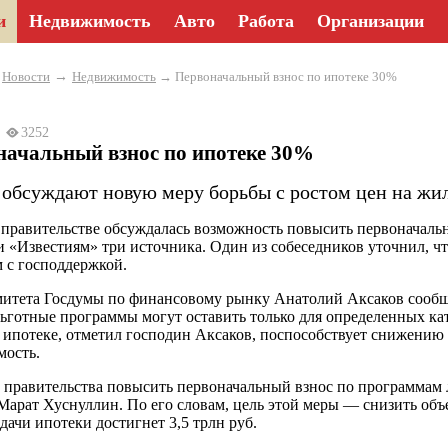
и
Недвижимость
Авто
Работа
Организации
→
→
Новости
Недвижимость
→ Первоначальный взнос по ипотеке 30%
23
3252
начальный взнос по ипотеке 30%
 обсуждают новую меру борьбы с ростом цен на жил
 правительстве обсуждалась возможность повысить первоначальн
 «Известиям» три источника. Один из собеседников уточнил, что
 с господдержкой.
митета Госдумы по финансовому рынку Анатолий Аксаков сообщи
льготные программы могут оставить только для определенных к
 ипотеке, отметил господин Аксаков, поспособствует снижению
ость.
 правительства повысить первоначальный взнос по программам 
Марат Хуснуллин. По его словам, цель этой меры — снизить объе
дачи ипотеки достигнет 3,5 трлн руб.