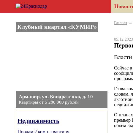
Новост
Главная
Клубный квартал «КУМИР»
05.12.20
Перво
Власти
Сейчас в
сообщили
программ
Глава ко
словам, 
Армавир, ул. Кондратенко, д. 10
льготной
Квартиры от 5 280 000 рублей
недвижим
О планах
Недвижимость
премьер 
объем вы
Продам 2 комн. квартиру