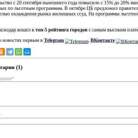
ьство с 20 сентября нынешнего года повысило с 15% до 20% ми
ых по льготным программам. В октябре ЦБ предложил правите
целью охлаждения рынка жилищных ссуд. На программы льготно
аснодар вошел в
топ-5 рейтинга городов
с самым высоким плате
о новостях первым в
Telegram
,
ВКонтакте
арии (1)
бщение*
*