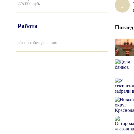
.
.
.
775 000 руб
Работа
Послед
з/п по собеседованию