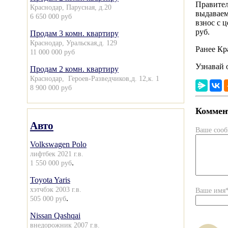
Правител
Краснодар, Парусная, д.20
выдаваем
6 650 000 руб
взнос с 
руб.
Продам 3 комн. квартиру
Краснодар, Уральская,д. 129
Ранее Кр
11 000 000 руб
Узнавай 
Продам 2 комн. квартиру
Краснодар, Героев-Разведчиков,д. 12,к. 1
8 900 000 руб
Коммент
Авто
Ваше соо
Volkswagen Polo
лифтбек 2021 г.в.
.
1 550 000 руб
Toyota Yaris
хэтчбэк 2003 г.в.
Ваше имя
.
505 000 руб
Nissan Qashqai
внедорожник 2007 г.в.