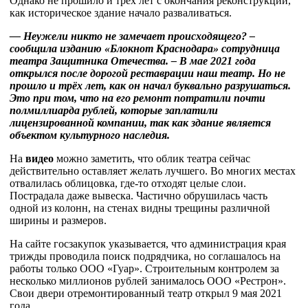
Однако не прошило и трех лет с окончания реконструкции,
как историческое здание начало разваливаться.
— Неужели никто не замечает происходящего? –
сообщила изданию «Блокнот Краснодара» сотрудница
театра Защитника Отечества. – В мае 2021 года
открылся после дорогой реставрации наш театр. Но не
прошло и трёх лет, как он начал буквально разрушаться.
Это при том, что на его ремонт потратили почти
полмиллиарда рублей, которые заплатили
лицензированной компании, так как здание является
объектом культурного наследия.
На
видео
можно заметить, что облик театра сейчас
действительно оставляет желать лучшего. Во многих местах
отвалилась облицовка, где-то отходят целые слои.
Пострадала даже вывеска. Частично обрушилась часть
одной из колонн, на стенах видны трещины различной
ширины и размеров.
На сайте госзакупок указывается, что администрация края
трижды проводила поиск подрядчика, но соглашалось на
работы только ООО «Гуар». Строительным контролем за
несколько миллионов рублей занималось ООО «Рестрон».
Свои двери отремонтированный театр открыл 9 мая 2021
года.