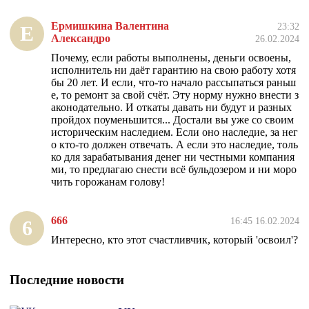
Ермишкина Валентина
23:32
Е
Александро
26.02.2024
Почему, если работы выполнены, деньги освоены,
исполнитель ни даёт гарантию на свою работу хотя
бы 20 лет. И если, что-то начало рассыпаться раньш
е, то ремонт за свой счёт. Эту норму нужно внести з
аконодательно. И откаты давать ни будут и разных
пройдох поуменьшится... Достали вы уже со своим
историческим наследием. Если оно наследие, за нег
о кто-то должен отвечать. А если это наследие, толь
ко для зарабатывания денег ни честными компания
ми, то предлагаю снести всё бульдозером и ни моро
чить горожанам голову!
666
16:45 16.02.2024
6
Интересно, кто этот счастливчик, который 'освоил'?
Последние новости