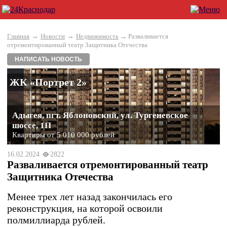
→
→
Главная
Новости
Недвижимость
→ Разваливается
отремонтированный театр Защитника Отечества
НАПИСАТЬ НОВОСТЬ
ЖК «Портрет 2»
Адыгея, пгт. Яблоновский, ул. Тургеневское
шоссе, 1П
Квартиры от 5 010 000 рублей
16.02.2024
2822
Разваливается отремонтированный театр
Защитника Отечества
Менее трех лет назад закончилась его
реконструкция, на которой освоили
полмиллиарда рублей.