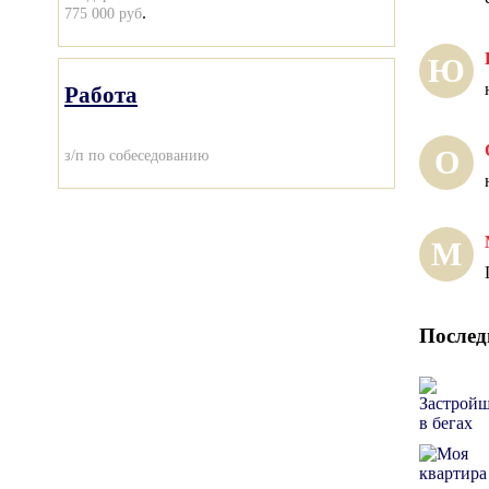
.
775 000 руб
Ю
Работа
О
з/п по собеседованию
М
Послед