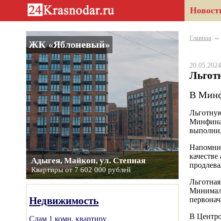
Новост
Главная
ЖК «Яблоневый»
20.05.20
Льготн
В Минф
Льготную
Минфина 
выполнил
Напомним
качестве
Адыгея, Майкоп, ул. Степная
продлева
Квартиры от 7 602 000 рублей
Льготная
Минималь
Недвижимость
первонач
В Центро
Сдам 1 комн. квартиру