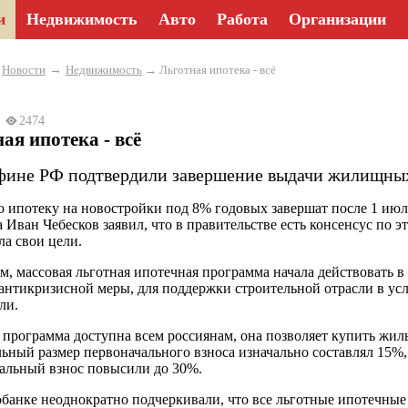
и
Недвижимость
Авто
Работа
Организации
→
→
Новости
Недвижимость
→ Льготная ипотека - всё
24
2474
ая ипотека - всё
ине РФ подтвердили завершение выдачи жилищных
 ипотеку на новостройки под 8% годовых завершат после 1 июля
Иван Чебесков заявил, что в правительстве есть консенсус по э
а свои цели.
, массовая льготная ипотечная программа начала действовать в
 антикризисной меры, для поддержки строительной отрасли в ус
ли.
 программа доступна всем россиянам, она позволяет купить жил
ный размер первоначального взноса изначально составлял 15%, 
альный взнос повысили до 30%.
банке неоднократно подчеркивали, что все льготные ипотечны