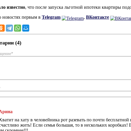
ало известно
, что после запуска льготной ипотеки квартиры под
о новостях первым в
Telegram
,
ВКонтакте
арии (4)
бщение*
*
Арина
Хватит на хату в человейника рот разевать по почти бесплатной 
счастливо жить! Если семья большая, то в нескольких коробках! В
ем скромнее!!!