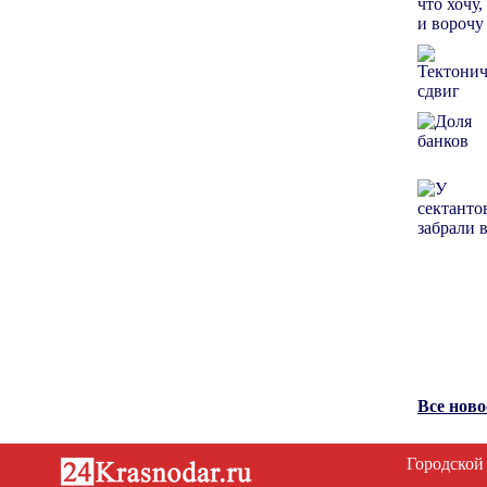
Все нов
Городской