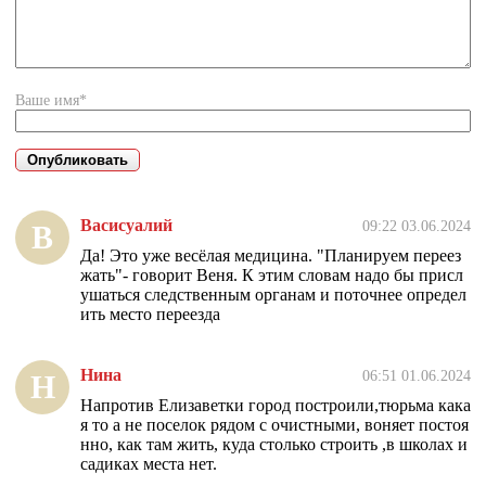
Ваше имя*
Васисуалий
09:22 03.06.2024
В
Да! Это уже весёлая медицина. "Планируем переез
жать"- говорит Веня. К этим словам надо бы присл
ушаться следственным органам и поточнее определ
ить место переезда
Нина
06:51 01.06.2024
Н
Напротив Елизаветки город построили,тюрьма кака
я то а не поселок рядом с очистными, воняет постоя
нно, как там жить, куда столько строить ,в школах и
садиках места нет.