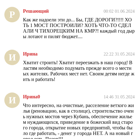
Решающий
00:02 01.06.2024
Р
Как же надоели эти до... Бы, ГДЕ ДОРОГИ?!!!! ХО
ТЬ 1 МОСТ ПОСТРОИЛИ? ХОТЬ ЧТО-ТО СДЕЛ
АЛИ Ч ТИХОРЕЦКИМ НА КМР?! каждый год дыр
ы лотают и пилят бюджет....
Ирина
22:22 31.05.2024
И
Хватит строить! Хватит переезжать в наш город! В
ластям необходимо подумать прежде всего о местн
ых жителях. Рабочих мест нет. Своим детям негде ж
ить и работать!
Ирина0
14:46 31.05.2024
И
Что интересно, на очистные, расселение ветхого жи
лья (реновацию, как в столице), строительство очен
ь нужных мостов через Кубань, обеспечение жилье
м нуждающихся, приведение в божеский вид старо
го города, открытие новых предприятий, чтобы бы
ло где работать, - денег у города НЕТ. А на новый г
ород есть. Позор!!!