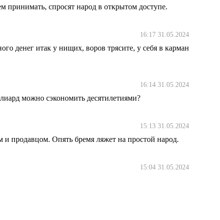
ем принимать, спросят народ в открытом доступе.
16:17 31.05.2024
ного денег итак у нищих, воров трясите, у себя в карман
16:14 31.05.2024
ллиард можно сэкономить десятилетиями?
15:13 31.05.2024
 и продавцом. Опять бремя ляжет на простой народ.
15:04 31.05.2024