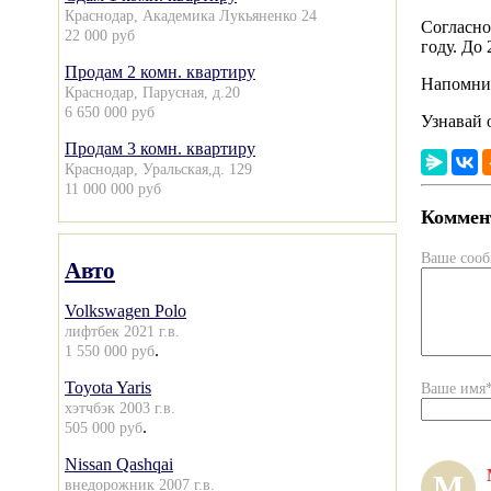
Краснодар, Академика Лукьяненко 24
Согласно
22 000 руб
году. До
Продам 2 комн. квартиру
Напомним
Краснодар, Парусная, д.20
6 650 000 руб
Узнавай 
Продам 3 комн. квартиру
Краснодар, Уральская,д. 129
11 000 000 руб
Коммент
Ваше соо
Авто
Volkswagen Polo
лифтбек 2021 г.в.
.
1 550 000 руб
Toyota Yaris
Ваше имя
хэтчбэк 2003 г.в.
.
505 000 руб
Nissan Qashqai
М
внедорожник 2007 г.в.