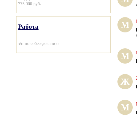
.
775 000 руб
М
Работа
з/п по собеседованию
М
Ж
М