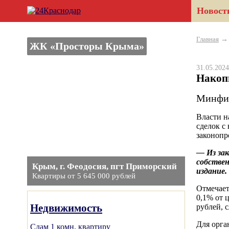
Новост
Главная
ЖК «Просторы Крыма»
31.05.20
Накопи
Минфин
Власти н
сделок с
законопр
— Из зак
собстве
Крым, г. Феодосия, пгт Приморский
издание.
Квартиры от 5 645 000 рублей
Отмечает
0,1% от 
Недвижимость
рублей, 
Для орга
Сдам 1 комн. квартиру