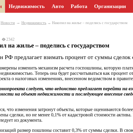
и
Недвижимость
Авто
Работа
Организации
→
→
Новости
Недвижимость
→ Накопил на жилье – поделись с государством
24
2342
л на жилье – поделись с государством
 РФ предлагает взимать процент от суммы сделок
амерены изменить механизм расчета госпошлины, которую плат
 недвижимостью. Теперь она будет рассчитываться как процент 
оекта о налоговых изменениях, внесенном ведомством в правите
онопроекта следует, что ведомство предлагает перейти на в
нности на объект недвижимости и последующее внесение све
ся, что изменения затронут объекты, которые оцениваются более
цены сделки, но не менее 0,1% от кадастровой стоимости актива
следует из документа.
низаций размер пошлины составит 0,3% от суммы сделки. В свою