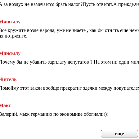
А за воздух не намечается брать налог?Пусть ответят.А прежде,ч
Минсылу
Все кружите возле народа, уже не знаете , как бы отнять еще нем
ах потрясите,
Минсылу
Почему бы не убавить зарплату депутатов ? На этом ни один ми
Житель
Помойму этот закон вообще прекратит зделки между покупателем
Макс
Валерий, мыж германию по экономике обогнали)))
еще