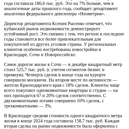
года составила 186,6 тыс. руб. Это на 7% больше, чем в
аналогичные даты прошлого года, сообщает департамент
аналитики федерального девелопера «Неометрия».
Директор департамента Ксения Рысенко отмечает, что
кубанский рынок недвижимости демонстрирует
устойчивый рост. Это связано с тем, что регион в последние
годы становится все более привлекательным для
покупателей из других уголков страны. У региональных
клиентов особенно востребованы новостройки в
Краснодаре, Сочи и Новороссийске.
Самое дорогое жилье в Сочи — в декабре квадратный метр
стоил 525,7 тыс. руб. (с учетом сегментов бизнес и
премиум). Четверть сделок в конце года на курорте
совершили москвичи. На втором месте по активности —
жители Краснодарского края с 18% сделок. Клиенты чаще
всего покупают однокомнатные квартиры и студии — на
них приходится 67 и 20% сделок соответственно. С
двухкомнатными лотами совершено 10% сделок, с
трехкомнатными — 3%.
В Краснодаре средняя стоимость одного квадратного метра
жилья в конце 2024 года составила 158,7 тыс. руб. Каждая
вторая сделка на рынке недвижимости была оформлена с