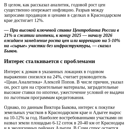
В целом, как рассказал аналитик, годовой рост цен
существенно опережает инфляцию. Разрыв между
запросами продавцов и ценами в сделках в Краснодарском
крае достигает 12%.
— При высокой ключевой ставке Центробанка России в
21% и сжатии ипотеки, к концу 2025 — началу 2026
ожидаем замедление роста цен или коррекцию на 5-10%
на «сырые» участки без инфраструктуры, — сказал
Быков.
Интерес сталкивается с проблемами
Интерес к домам в указанных локациях в годовом
выражении снизился на 24%, считает руководитель
«Циан.Аналитика» Алексей Попов. В числе причин, указал
он, рост цен на строительные материалы, заградительные
высокие ставки по ипотеке, ужесточение условий ее выдачи
по льготным программам кредитования.
Однако, по данным Виктора Быкова, интерес к покупке
земельных участков в Краснодарском крае и Адыгее вырос
на 10-12% за год. Наиболее востребованными участками он
назвал земли площадью 6-12 соток в 20-40 км от Краснодара
и в экологичных районах Адыгеи. В Сочи спрос остается