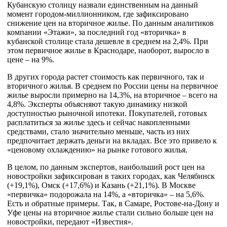
Кубанскую столицу назвали единственным на данный
момент городом-миллионником, где зафиксировано
снижение цен на вторичное жилье. По данным аналитиков
компании «Этажи», за последний год «вторичка» в
кубанской столице стала дешевле в среднем на 2,4%. При
этом первичное жилье в Краснодаре, наоборот, выросло в
цене – на 9%.
В других города растет стоимость как первичного, так и
вторичного жилья. В среднем по России цены на первичное
жилье выросли примерно на 14,3%, на вторичное – всего на
4,8%. Эксперты объясняют такую динамику низкой
доступностью рыночной ипотеки. Покупателей, готовых
расплатиться за жилье здесь и сейчас накопленными
средствами, стало значительно меньше, часть из них
предпочитает держать деньги на вкладах. Все это привело к
«ценовому охлаждению» на рынке готового жилья.
В целом, по данным экспертов, наибольший рост цен на
новостройки зафиксирован в таких городах, как Челябинск
(+19,1%), Омск (+17,6%) и Казань (+21,1%). В Москве
«первичка» подорожала на 14%, а «вторичка» – на 5,6%.
Есть и обратные примеры. Так, в Самаре, Ростове-на-Дону и
Уфе цены на вторичное жилье стали сильно больше цен на
новостройки, передают «Известия».