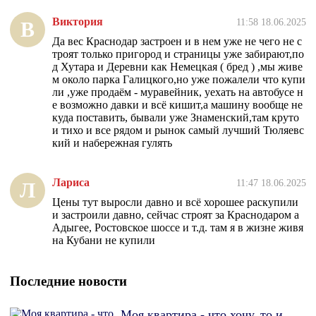
Виктория
11:58 18.06.2025
В
Да вес Краснодар застроен и в нем уже не чего не с
троят только пригород и страницы уже забирают,по
д Хутара и Деревни как Немецкая ( бред ) ,мы живе
м около парка Галицкого,но уже пожалели что купи
ли ,уже продаём - муравейник, уехать на автобусе н
е возможно давки и всё кишит,а машину вообще не
куда поставить, бывали уже Знаменский,там круто
и тихо и все рядом и рынок самый лучший Тюляевс
кий и набережная гулять
Лариса
11:47 18.06.2025
Л
Цены тут выросли давно и всё хорошее раскупили
и застроили давно, сейчас строят за Краснодаром а
Адыгее, Ростовское шоссе и т.д. там я в жизне живя
на Кубани не купили
Последние новости
Моя квартира - что хочу, то и