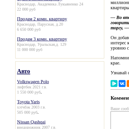
миллионн
Краснодар, Академика Лукьяненко 24
квартиры
22 000 руб
— Во вто
Продам 2 комн. квартиру
говорить
Краснодар, Парусная, д.20
торгу, —
6 650 000 руб
Он добав
Продам 3 комн. квартиру
интерес 
Краснодар, Уральская,д. 129
уровню с
11 000 000 руб
Напомним
крае.
Авто
Узнавай 
Volkswagen Polo
лифтбек 2021 г.в.
.
1 550 000 руб
Коммент
Toyota Yaris
хэтчбэк 2003 г.в.
Ваше соо
.
505 000 руб
Nissan Qashqai
внедорожник 2007 г.в.