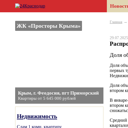
Новост
Главная
ЖК «Просторы Крыма»
29.07.20
Распр
Доля о
Доля объ
первых т
Недвижи
Доля объ
втором к
Крым, г. Феодосия, пгт Приморский
Квартиры от 5 645 000 рублей
В январе
втором к
снижатьс
Недвижимость
Средний 
квартало
Сдам 1 комн. квартиру