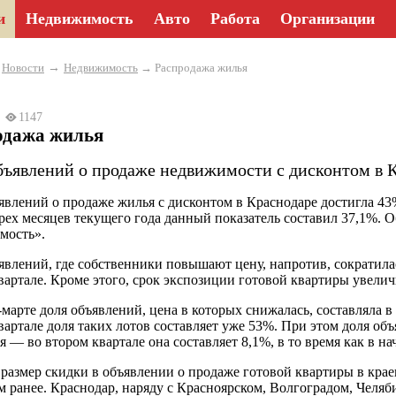
и
Недвижимость
Авто
Работа
Организации
→
→
Новости
Недвижимость
→ Распродажа жилья
25
1147
одажа жилья
бъявлений о продаже недвижимости с дисконтом в К
явлений о продаже жилья с дисконтом в Краснодаре достигла 43%
рех месяцев текущего года данный показатель составил 37,1%. 
мость».
явлений, где собственники повышают цену, напротив, сократилась
вартале. Кроме этого, срок экспозиции готовой квартиры увелич
-марте доля объявлений, цена в которых снижалась, составляла 
вартале доля таких лотов составляет уже 53%. При этом доля об
я — во втором квартале она составляет 8,1%, в то время как в на
размер скидки в объявлении о продаже готовой квартиры в крае
м ранее. Краснодар, наряду с Красноярском, Волгоградом, Челяб