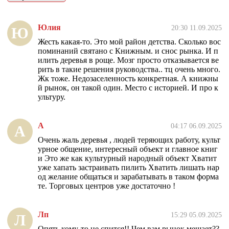
Юлия
20:30 11.09.2025
Ю
Жесть какая-то. Это мой район детства. Сколько вос
поминаний святано с Книжным. и снос рынка. И п
илить деревья в роще. Мозг просто отказывается ве
рить в такие решения руководства.. тц очень много.
Жк тоже. Недозаселенность конкретная. А книжны
й рынок, он такой один. Место с историей. И про к
ультуру.
А
04:17 06.09.2025
А
Очень жаль деревья , людей теряющих работу, культ
урное общение, интересный объект и главное книг
и Это же как культурный народный объект Хватит
уже хапать застраивать пилить Хватить лишать нар
од желание общаться и зарабатывать в таком форма
те. Торговых центров уже достаточно !
Лп
15:29 05.09.2025
Л
Опять кому-то не спится!! Чем вам рынок мешает??