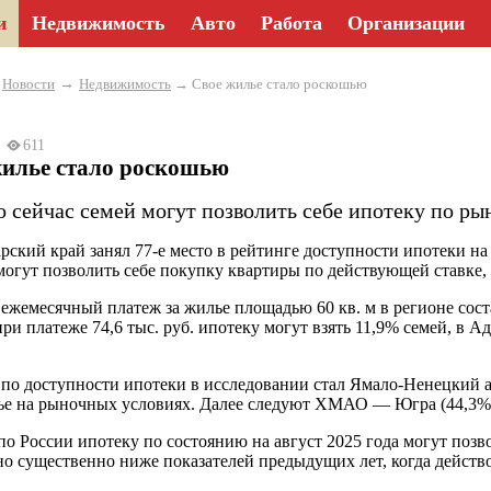
и
Недвижимость
Авто
Работа
Организации
→
→
Новости
Недвижимость
→ Свое жилье стало роскошью
25
611
жилье стало роскошью
о сейчас семей могут позволить себе ипотеку по ры
рский край занял 77-е место в рейтинге доступности ипотеки на
могут позволить себе покупку квартиры по действующей ставке,
ежемесячный платеж за жилье площадью 60 кв. м в регионе состав
при платеже 74,6 тыс. руб. ипотеку могут взять 11,9% семей, в А
по доступности ипотеки в исследовании стал Ямало-Ненецкий а
ье на рыночных условиях. Далее следуют ХМАО — Югра (44,3%)
по России ипотеку по состоянию на август 2025 года могут позво
 но существенно ниже показателей предыдущих лет, когда дейст