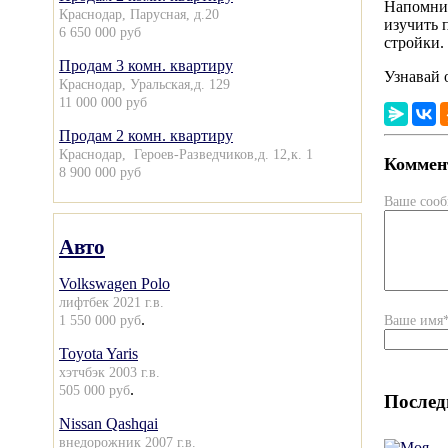
Напомним
Краснодар, Парусная, д.20
изучить 
6 650 000 руб
стройки.
Продам 3 комн. квартиру
Узнавай 
Краснодар, Уральская,д. 129
11 000 000 руб
Продам 2 комн. квартиру
Краснодар, Героев-Разведчиков,д. 12,к. 1
Коммент
8 900 000 руб
Ваше соо
Авто
Volkswagen Polo
лифтбек 2021 г.в.
.
1 550 000 руб
Ваше имя
Toyota Yaris
хэтчбэк 2003 г.в.
.
505 000 руб
Послед
Nissan Qashqai
внедорожник 2007 г.в.