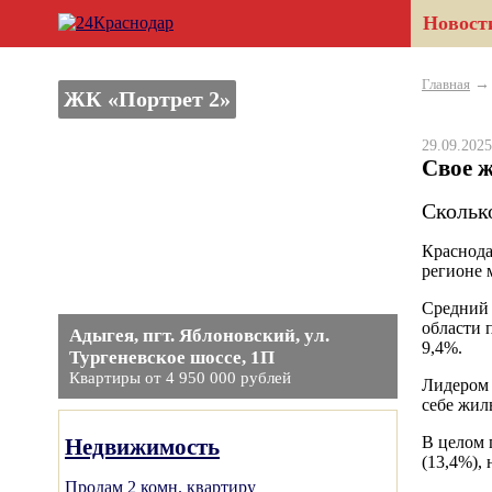
Новост
Главная
ЖК «Портрет 2»
29.09.20
Свое 
Скольк
Краснода
регионе 
Средний 
области 
Адыгея, пгт. Яблоновский, ул.
9,4%.
Тургеневское шоссе, 1П
Квартиры от 4 950 000 рублей
Лидером 
себе жил
В целом 
Недвижимость
(13,4%),
Продам 2 комн. квартиру