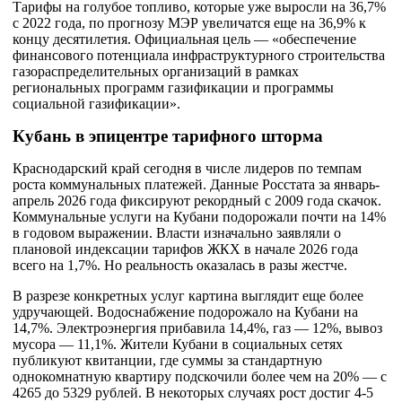
Тарифы на голубое топливо, которые уже выросли на 36,7%
с 2022 года, по прогнозу МЭР увеличатся еще на 36,9% к
концу десятилетия. Официальная цель — «обеспечение
финансового потенциала инфраструктурного строительства
газораспределительных организаций в рамках
региональных программ газификации и программы
социальной газификации».
Кубань в эпицентре тарифного шторма
Краснодарский край сегодня в числе лидеров по темпам
роста коммунальных платежей. Данные Росстата за январь-
апрель 2026 года фиксируют рекордный с 2009 года скачок.
Коммунальные услуги на Кубани подорожали почти на 14%
в годовом выражении. Власти изначально заявляли о
плановой индексации тарифов ЖКХ в начале 2026 года
всего на 1,7%. Но реальность оказалась в разы жестче.
В разрезе конкретных услуг картина выглядит еще более
удручающей. Водоснабжение подорожало на Кубани на
14,7%. Электроэнергия прибавила 14,4%, газ — 12%, вывоз
мусора — 11,1%. Жители Кубани в социальных сетях
публикуют квитанции, где суммы за стандартную
однокомнатную квартиру подскочили более чем на 20% — с
4265 до 5329 рублей. В некоторых случаях рост достиг 4-5