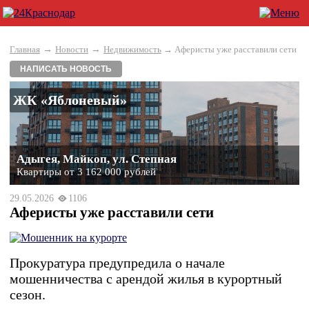
→
→
Главная
Новости
Недвижимость
→ Аферисты уже расставили сети
НАПИСАТЬ НОВОСТЬ
ЖК «Яблоневый»
Адыгея, Майкоп, ул. Степная
Квартиры от 3 162 000 рублей
29.05.2026
1106
Аферисты уже расставили сети
Прокуратура предупредила о начале
мошенничества с арендой жилья в курортный
сезон.