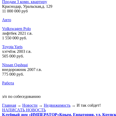
Продам 3 комн. квартиру
Краснодар, Уральская,д. 129
11 000 000 руб
Авто
Volkswagen Polo
лифтбек 2021 г.в.
1 550 000 руб
.
Toyota Yaris
хэтчбэк 2003 г.в.
505 000 руб
.
Nissan Qashqai
внедорожник 2007 г.в.
775 000 руб
.
Работа
з/п по собеседованию
Главная
→
Новости
→
Недвижимость
→ И так сойдет!
НАПИСАТЬ НОВОСТЬ
Клубный дом «ИМПЕРАТОР»
Крым, Евпатория, ул. Крупско