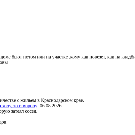
в доме бьют потом или на участке ,кому как повезет, как на клад
товы
честве с жильем в Краснодарском крае.
 хочу, то и ворочу
06.08.2026
рую затеял сосед.
дов.