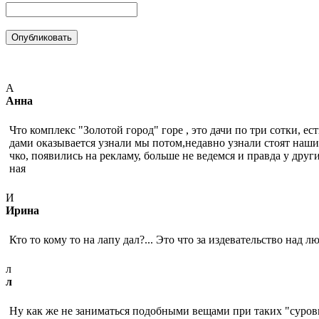
А
Анна
Что комплекс "Золотой город" горе , это дачи по три сотки, ес
дами оказывается узнали мы потом,недавно узнали стоят наши
чко, появились на рекламу, больше не ведемся и правда у друг
ная
И
Ирина
Кто то кому то на лапу дал?... Это что за издевательство над л
л
л
Ну как же не заниматься подобными вещами при таких "суров