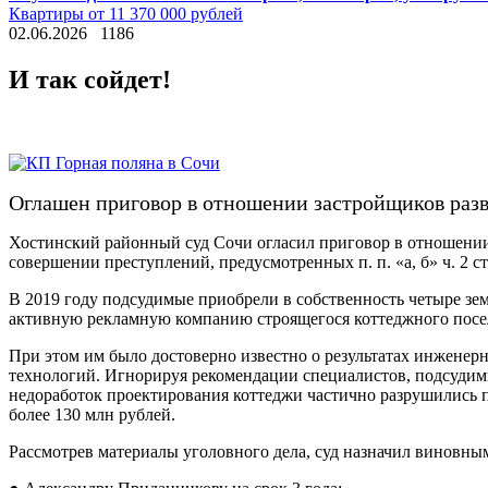
Квартиры от 11 370 000 рублей
02.06.2026
1186
И так сойдет!
Оглашен приговор в отношении застройщиков разв
Хостинский районный суд Сочи огласил приговор в отношении
совершении преступлений, предусмотренных п. п. «а, б» ч. 2 с
В 2019 году подсудимые приобрели в собственность четыре зем
активную рекламную компанию строящегося коттеджного посел
При этом им было достоверно известно о результатах инженер
технологий. Игнорируя рекомендации специалистов, подсудимые
недоработок проектирования коттеджи частично разрушились п
более 130 млн рублей.
Рассмотрев материалы уголовного дела, суд назначил виновны