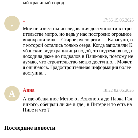
ый красивый город
..
17:36 15.06.2026
.
Мне не известны исследования доступности в стро
ительстве метро, но ведь у нас построено огромное
водохранилище... Старое русло реки — Карасуно, о
т которой остались только озера. Когда заполняли К
убанские водохранилища водой, то подземная вода
доходила даже до подвалов в Пашковке, поэтому не
думаю, что строительство метро доступно... Может,
я ошибаюсь. Градостроительная информация более
доступна...
Анна
18:22 02.06.2026
А
А где обещанное Метро от Аэропорта до Парка Гал
ицкого, обещали ли же и где , в Питере и то есть на
Ниве и что ?
Последние новости