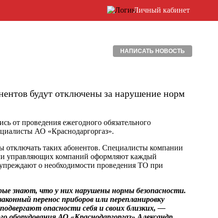
Личный кабинет
НАПИСАТЬ НОВОСТЬ
бонентов будут отключены за нарушение норм
лись от проведения ежегодного обязательного
пециалисты АО «Краснодаргоргаз».
ны отключать таких абонентов. Специалисты компании
лями управляющих компаний оформляют каждый
дупреждают о необходимости проведения ТО при
ые знают, что у них нарушены нормы безопасности.
законный перенос приборов или перепланировку
одвергают опасности себя и своих близких, —
го оборудования АО «Краснодаргоргаз» Александр