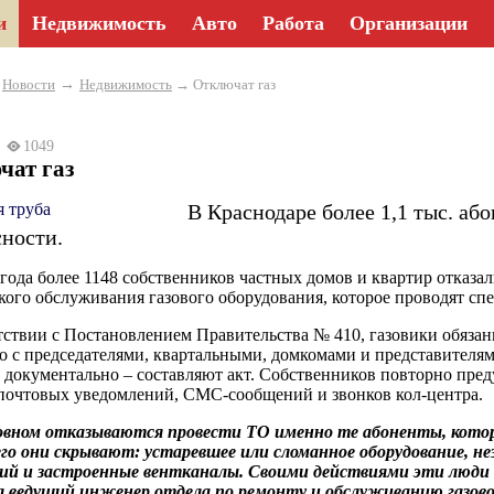
и
Недвижимость
Авто
Работа
Организации
→
→
Новости
Недвижимость
→ Отключат газ
26
1049
чат газ
В Краснодаре более 1,1 тыс. а
сности.
 года более 1148 собственников частных домов и квартир отказа
кого обслуживания газового оборудования, которое проводят с
тствии с Постановлением Правительства № 410, газовики обяза
о с председателями, квартальными, домкомами и представите
 документально – составляют акт. Собственников повторно пре
очтовых уведомлений, СМС-сообщений и звонков кол-центра.
овном отказываются провести ТО именно те абоненты, котор
го они скрывают: устаревшее или сломанное оборудование, не
й и застроенные вентканалы. Своими действиями эти люди п
л ведущий инженер отдела по ремонту и обслуживанию газово