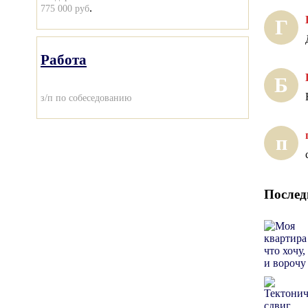
.
775 000 руб
Г
Работа
Б
з/п по собеседованию
п
Послед