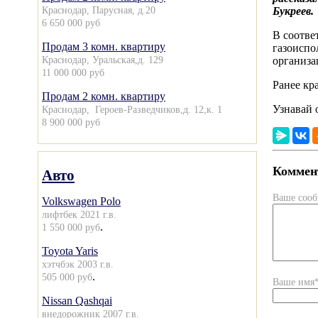
Краснодар, Парусная, д.20
Букреев.
6 650 000 руб
В соотве
Продам 3 комн. квартиру
газоиспо
Краснодар, Уральская,д. 129
организа
11 000 000 руб
Ранее к
Продам 2 комн. квартиру
Узнавай 
Краснодар, Героев-Разведчиков,д. 12,к. 1
8 900 000 руб
Коммент
Авто
Ваше соо
Volkswagen Polo
лифтбек 2021 г.в.
.
1 550 000 руб
Toyota Yaris
хэтчбэк 2003 г.в.
.
505 000 руб
Ваше имя
Nissan Qashqai
внедорожник 2007 г.в.