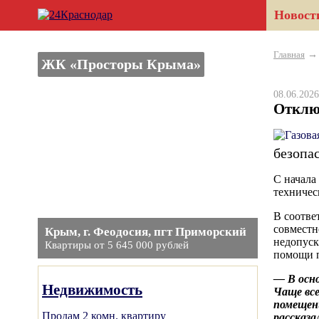
Новост
Главная
ЖК «Просторы Крыма»
08.06.20
Отклю
безопа
С начала
техничес
В соотве
совместн
Крым, г. Феодосия, пгт Приморский
недопуск
Квартиры от 5 645 000 рублей
помощи п
— В осн
Недвижимость
Чаще все
помещени
Продам 2 комн. квартиру
рассказа