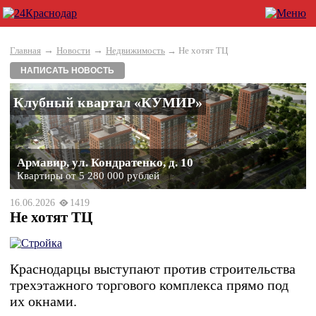
→
→
Главная
Новости
Недвижимость
→ Не хотят ТЦ
НАПИСАТЬ НОВОСТЬ
Клубный квартал «КУМИР»
Армавир, ул. Кондратенко, д. 10
Квартиры от 5 280 000 рублей
16.06.2026
1419
Не хотят ТЦ
Краснодарцы выступают против строительства
трехэтажного торгового комплекса прямо под
их окнами.