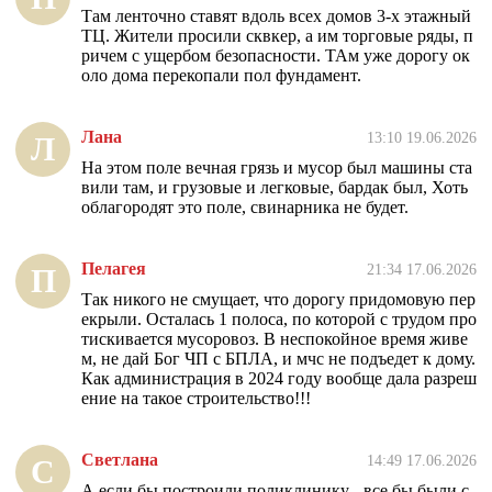
Там ленточно ставят вдоль всех домов 3-х этажный
ТЦ. Жители просили сквкер, а им торговые ряды, п
ричем с ущербом безопасности. ТАм уже дорогу ок
оло дома перекопали пол фундамент.
Лана
13:10 19.06.2026
Л
На этом поле вечная грязь и мусор был машины ста
вили там, и грузовые и легковые, бардак был, Хоть
облагородят это поле, свинарника не будет.
Пелагея
21:34 17.06.2026
П
Так никого не смущает, что дорогу придомовую пер
екрыли. Осталась 1 полоса, по которой с трудом про
тискивается мусоровоз. В неспокойное время живе
м, не дай Бог ЧП с БПЛА, и мчс не подъедет к дому.
Как администрация в 2024 году вообще дала разреш
ение на такое строительство!!!
Светлана
14:49 17.06.2026
С
А если бы построили поликлинику - все бы были с