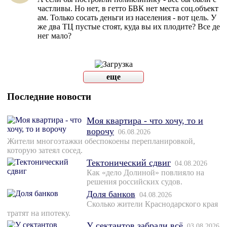
частливы. Но нет, в гетто БВК нет места соц.объект
ам. Только сосать деньги из населения - вот цель. У
же два ТЦ пустые стоят, куда вы их плодите? Все де
нег мало?
еще
Последние новости
Моя квартира - что хочу, то и
ворочу
06.08.2026
Жители многоэтажки обеспокоены перепланировкой,
которую затеял сосед.
Тектонический сдвиг
04.08.2026
Как «дело Долиной» повлияло на
решения российских судов.
Доля банков
04.08.2026
Сколько жители Краснодарского края
тратят на ипотеку.
У сектантов забрали всё
03.08.2026